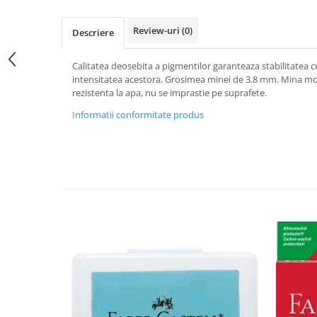
Hartie
Carton Colorat
Review-uri
(0)
Descriere
Hartie Colorata
Hartie Copiator
Calitatea deosebita a pigmentilor garanteaza stabilitatea cu
Hartie Creponata
intensitatea acestora. Grosimea minei de 3.8 mm. Mina mo
rezistenta la apa, nu se imprastie pe suprafete.
Hartie Foto
Informatii conformitate produs
Hartie Glasata
Instrumente de scris
Accesorii scriere
Creioane automate , mine
Creioane grafice
Cu stergere
Linere
Pixuri
Rollere
Stilouri
Laminatoare si accesorii