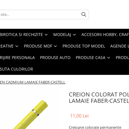
BIROTICA SI RECHIZITE
MODELAJ
ACCESORII HOBBY, CRAF
REATIVE
PRODUSE MDF
PRODUSE TOP MODEL
AGENDE 
RIJIRE PERSONALA
PRODUSE AUTO
PRODUSE CASA
PRODU
ASUTA CULORILOR
N CADMIUM LAMAIE FABER-CASTELL
CREION COLORAT P
LAMAIE FABER-CASTEL
11,00 Lei
Creioane colorate permanente