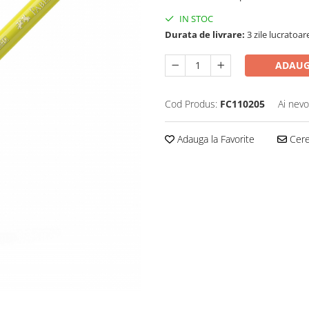
IN STOC
Durata de livrare:
3 zile lucratoar
ADAUG
Cod Produs:
FC110205
Ai nevo
Adauga la Favorite
Cere 