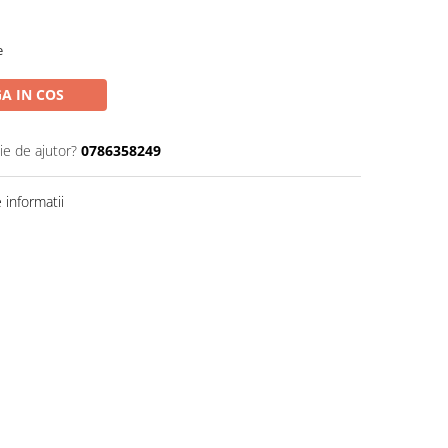
e
A IN COS
ie de ajutor?
0786358249
informatii