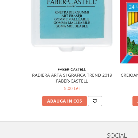
Liniare , truse geometrie
Lipici
Lipici Solid
Lipici Lichid
Markere si Carioci
Carioci
Markere
Markere Acrilice
FABER-CASTELL
Markere creta lichida
RADIERA ARTA SI GRAFICA TREND 2019
CREIOAN
Markere Evidentiatoare Highlighter
FABER-CASTELL
Markere Permanente
5,00 Lei
Markere Whiteboard
ADAUGA IN COS
Penare
Pensule scolare
Picuri si corectoare
Plastelina
SOCIAL