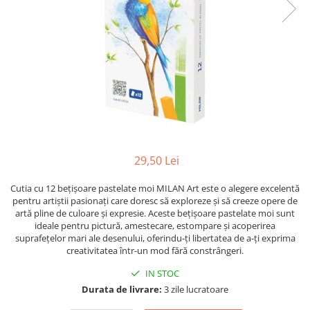
Suporti pictura
Caiete A4
Ceasuri
Caiete A5
Blocuri pictura
Harti si Globuri
Caiete Speciale
Panza pe sasiu
Lazi
Coperte Plastic
Auxiliare pictura
Litere si cifre
Spirala
Alte auxiliare
Capsatoare ,Decapsatoare,
Machete lemn
Auxiliare pictura in acrilic
Perforatoare
Auxiliare pictura in tempera. guase
Puzzle 3D
Carnetele
Auxiliare pictura in ulei
Rame si suporti foto
Creioane Colorate scoala
29,50 Lei
Grunduri
Mape si Tuburi port desen
Creioane cerate
Cutia cu 12 bețișoare pastelate moi MILAN Art este o alegere excelentă
Sevalete
Creioane colorate
pentru artiștii pasionați care doresc să exploreze și să creeze opere de
artă pline de culoare și expresie. Aceste bețișoare pastelate moi sunt
Creioane colorate acuarelabile
Sevalete teren
ideale pentru pictură, amestecare, estompare și acoperirea
Foarfece/Cuttere si Produse de
Accesorii pictura
suprafețelor mari ale desenului, oferindu-ți libertatea de a-ți exprima
taiere
creativitatea într-un mod fără constrângeri.
Cutite pictura
Folii protectie , mape, dosare
IN STOC
Pahare pictura
Durata de livrare:
3 zile lucratoare
Ghiozdane
Palete