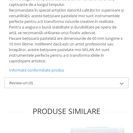
Liniare , truse geometrie
captivante de-a lungul timpului.
Recomandate în special artiștilor datorită calității lor superioare și
Lipici
versatilității, aceste bețișoare pastelate moi sunt instrumentele
perfecte pentru a-ți transforma viziunile creative în realitate.
Lipici Solid
Pentru a asigura o bună stabilitate și durabilitate pe opera de
Lipici Lichid
artă, se recomandă utilizarea unui fixativ adecvat.
Markere si Carioci
Fiecare bețișoară pastelată are dimensiunile de 65 mm lungime x
10 mm lățime. Indiferent dacă ești un artist profesionist sau
Carioci
începător, aceste bețișoare pastelate moi MILAN Art sunt
Markere
instrumentele perfecte pentru a-ți transforma ideile în
capodopere artistice.
Markere Acrilice
Markere creta lichida
Informatii conformitate produs
Markere Evidentiatoare Highlighter
Review-uri
(0)
Markere Permanente
Markere Whiteboard
Penare
PRODUSE SIMILARE
Pensule scolare
Picuri si corectoare
Plastelina