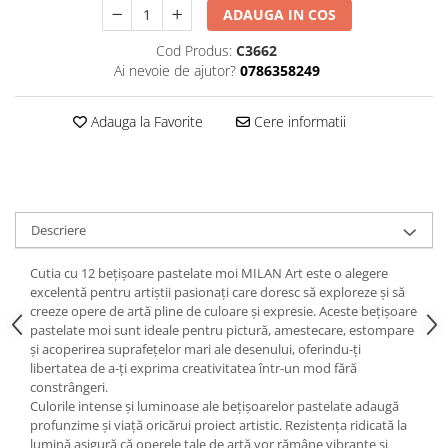
Hartie
ADAUGA IN COS
Carton Colorat
Cod Produs:
C3662
Hartie Colorata
Ai nevoie de ajutor?
0786358249
Hartie Copiator
Hartie Creponata
Adauga la Favorite
Cere informatii
Hartie Foto
Hartie Glasata
Instrumente de scris
Accesorii scriere
Descriere
Creioane automate , mine
Creioane grafice
Cutia cu 12 bețișoare pastelate moi MILAN Art este o alegere
excelentă pentru artiștii pasionați care doresc să exploreze și să
Cu stergere
creeze opere de artă pline de culoare și expresie. Aceste bețișoare
Linere
pastelate moi sunt ideale pentru pictură, amestecare, estompare
și acoperirea suprafețelor mari ale desenului, oferindu-ți
Pixuri
libertatea de a-ți exprima creativitatea într-un mod fără
Rollere
constrângeri.
Stilouri
Culorile intense și luminoase ale bețișoarelor pastelate adaugă
profunzime și viață oricărui proiect artistic. Rezistența ridicată la
Laminatoare si accesorii
lumină asigură că operele tale de artă vor rămâne vibrante și