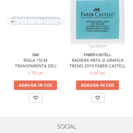
Plicuri
Radiere scoala
Rezerve
Cerneala
Cerneala Calimara, Patroane
Markere
Deli
FABER-CASTELL
Termosensibile
RIGLA 15CM
RADIERA ARTA SI GRAFICA
Table magnetice si de pluta
TRANSPARENTA DELI
TREND 2019 FABER-CASTELL
1,70 Lei
5,00 Lei
ADAUGA IN COS
ADAUGA IN COS
SOCIAL