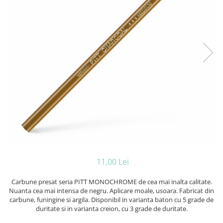
Caiete A4
Blocuri pictura
Ceasuri
Caiete A5
Panza pe sasiu
Harti si Globuri
Caiete Speciale
Auxiliare pictura
Coperte Plastic
Lazi
Alte auxiliare
Spirala
Litere si cifre
Auxiliare pictura in acrilic
Capsatoare ,Decapsatoare,
Machete lemn
Auxiliare pictura in tempera. guase
Perforatoare
Auxiliare pictura in ulei
Puzzle 3D
Carnetele
Grunduri
Rame si suporti foto
Creioane Colorate scoala
Mape si Tuburi port desen
Creioane cerate
Sevalete
Creioane colorate
Sevalete teren
Creioane colorate acuarelabile
Accesorii pictura
Foarfece/Cuttere si Produse de
11,00 Lei
Cutite pictura
taiere
Pahare pictura
Carbune presat seria PITT MONOCHROME de cea mai inalta calitate.
Folii protectie , mape, dosare
Palete
Nuanta cea mai intensa de negru. Aplicare moale, usoara. Fabricat din
Ghiozdane
carbune, funingine si argila. Disponibil in varianta baton cu 5 grade de
duritate si in varianta creion, cu 3 grade de duritate.
Hartie