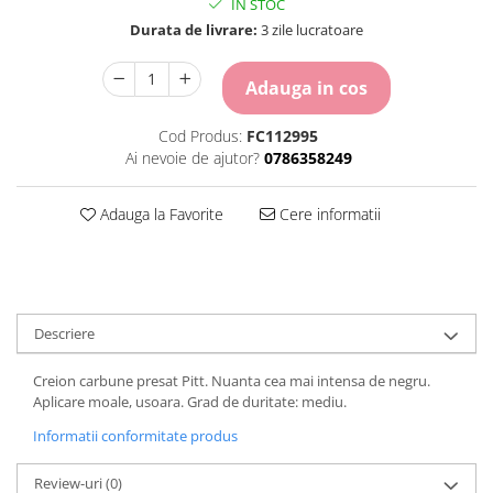
IN STOC
Carton Colorat
Durata de livrare:
3 zile lucratoare
Hartie Colorata
Hartie Copiator
Adauga in cos
Hartie Creponata
Hartie Foto
Cod Produs:
FC112995
Hartie Glasata
Ai nevoie de ajutor?
0786358249
Instrumente de scris
Accesorii scriere
Adauga la Favorite
Cere informatii
Creioane automate , mine
Creioane grafice
Cu stergere
Linere
Descriere
Pixuri
Rollere
Creion carbune presat Pitt. Nuanta cea mai intensa de negru.
Stilouri
Aplicare moale, usoara. Grad de duritate: mediu.
Laminatoare si accesorii
Informatii conformitate produs
Liniare , truse geometrie
Review-uri
(0)
Lipici