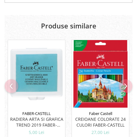
Lipici Solid
Lipici Lichid
Markere si Carioci
Produse similare
Carioci
Markere
Markere Acrilice
Markere creta lichida
Markere Evidentiatoare Highlighter
Markere Permanente
Markere Whiteboard
Penare
Pensule scolare
Picuri si corectoare
Plastelina
FABER-CASTELL
Faber Castell
RADIERA ARTA SI GRAFICA
CREIOANE COLORATE 24
Plicuri
TREND 2019 FABER-
CULORI FABER-CASTELL
Radiere scoala
CASTELL
5,00 Lei
27,00 Lei