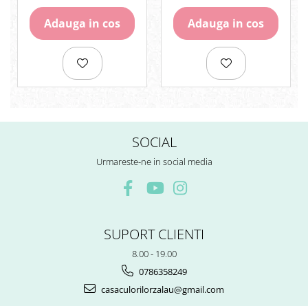
Rezerve
Adauga in cos
Adauga in cos
Cerneala
Cerneala Calimara, Patroane
Markere
Termosensibile
Table magnetice si de pluta
SOCIAL
Urmareste-ne in social media
SUPORT CLIENTI
8.00 - 19.00
0786358249
casaculorilorzalau@gmail.com