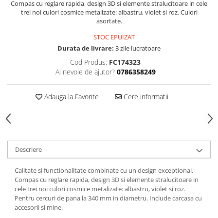
Hartie
Compas cu reglare rapida, design 3D si elemente stralucitoare in cele
trei noi culori cosmice metalizate: albastru, violet si roz. Culori
Carton Colorat
asortate.
Hartie Colorata
STOC EPUIZAT
Hartie Copiator
Durata de livrare:
3 zile lucratoare
Hartie Creponata
Cod Produs:
FC174323
Hartie Foto
Ai nevoie de ajutor?
0786358249
Hartie Glasata
Instrumente de scris
Adauga la Favorite
Cere informatii
Accesorii scriere
Creioane automate , mine
Creioane grafice
Cu stergere
Descriere
Linere
Pixuri
Calitate si functionalitate combinate cu un design exceptional.
Compas cu reglare rapida, design 3D si elemente stralucitoare in
Rollere
cele trei noi culori cosmice metalizate: albastru, violet si roz.
Stilouri
Pentru cercuri de pana la 340 mm in diametru. Include carcasa cu
accesorii si mine.
Laminatoare si accesorii