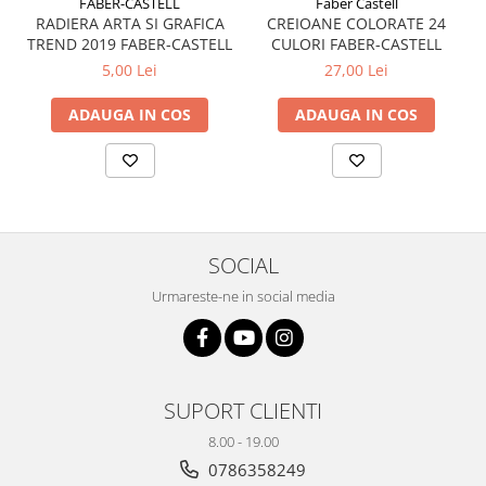
FABER-CASTELL
Faber Castell
Plicuri
RADIERA ARTA SI GRAFICA
CREIOANE COLORATE 24
TREND 2019 FABER-CASTELL
CULORI FABER-CASTELL
Radiere scoala
5,00 Lei
27,00 Lei
Rezerve
ADAUGA IN COS
ADAUGA IN COS
Cerneala
Cerneala Calimara, Patroane
Markere
Termosensibile
Table magnetice si de pluta
SOCIAL
Urmareste-ne in social media
SUPORT CLIENTI
8.00 - 19.00
0786358249