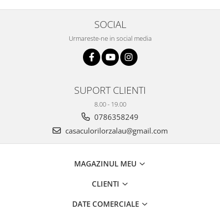
Plicuri
SOCIAL
Radiere scoala
Rezerve
Urmareste-ne in social media
Cerneala
Cerneala Calimara, Patroane
Markere
SUPORT CLIENTI
Termosensibile
Table magnetice si de pluta
8.00 - 19.00
0786358249
casaculorilorzalau@gmail.com
MAGAZINUL MEU
CLIENTI
DATE COMERCIALE