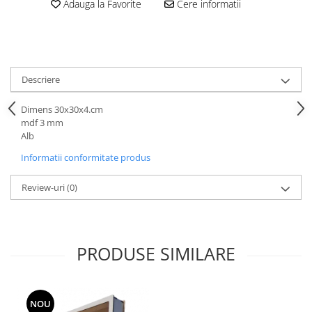
Hartie
Adauga la Favorite
Cere informatii
Carton Colorat
Hartie Colorata
Hartie Copiator
Hartie Creponata
Descriere
Hartie Foto
Dimens 30x30x4.cm
Hartie Glasata
mdf 3 mm
Instrumente de scris
Alb
Accesorii scriere
Informatii conformitate produs
Creioane automate , mine
Review-uri
(0)
Creioane grafice
Cu stergere
Linere
Pixuri
PRODUSE SIMILARE
Rollere
Stilouri
Laminatoare si accesorii
NOU