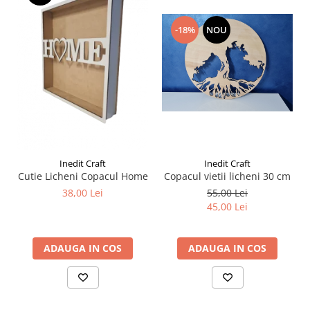
Liniare , truse geometrie
Lipici
-18%
NOU
Lipici Solid
Lipici Lichid
Markere si Carioci
Carioci
Markere
Markere Acrilice
Markere creta lichida
Inedit Craft
Inedit Craft
Cutie Licheni Copacul Home
Copacul vietii licheni 30 cm
Markere Evidentiatoare Highlighter
38,00 Lei
55,00 Lei
Markere Permanente
45,00 Lei
Markere Whiteboard
Penare
ADAUGA IN COS
ADAUGA IN COS
Pensule scolare
Picuri si corectoare
Plastelina