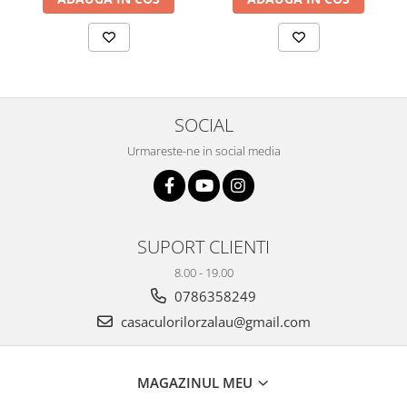
Plicuri
Radiere scoala
Rezerve
Cerneala
SOCIAL
Cerneala Calimara, Patroane
Markere
Urmareste-ne in social media
Termosensibile
Table magnetice si de pluta
SUPORT CLIENTI
8.00 - 19.00
0786358249
casaculorilorzalau@gmail.com
MAGAZINUL MEU