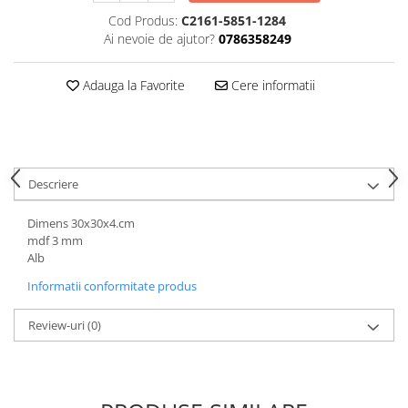
Hartie
Cod Produs:
C2161-5851-1284
Carton Colorat
Ai nevoie de ajutor?
0786358249
Hartie Colorata
Hartie Copiator
Adauga la Favorite
Cere informatii
Hartie Creponata
Hartie Foto
Hartie Glasata
Instrumente de scris
Descriere
Accesorii scriere
Dimens 30x30x4.cm
Creioane automate , mine
mdf 3 mm
Creioane grafice
Alb
Cu stergere
Informatii conformitate produs
Linere
Pixuri
Review-uri
(0)
Rollere
Stilouri
Laminatoare si accesorii