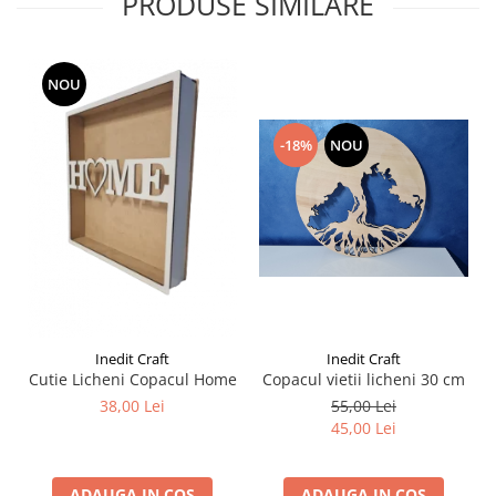
PRODUSE SIMILARE
Liniare , truse geometrie
Lipici
Lipici Solid
NOU
Lipici Lichid
Markere si Carioci
-18%
NOU
Carioci
Markere
Markere Acrilice
Markere creta lichida
Markere Evidentiatoare Highlighter
Markere Permanente
Markere Whiteboard
Inedit Craft
Inedit Craft
Penare
Cutie Licheni Copacul Home
Copacul vietii licheni 30 cm
38,00 Lei
55,00 Lei
Pensule scolare
45,00 Lei
Picuri si corectoare
Plastelina
ADAUGA IN COS
ADAUGA IN COS