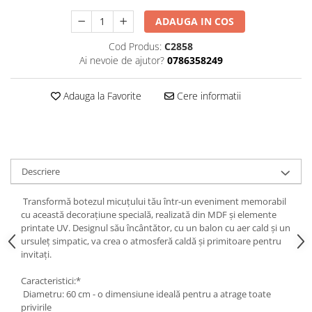
Hartie
ADAUGA IN COS
Carton Colorat
Hartie Colorata
Cod Produs:
C2858
Hartie Copiator
Ai nevoie de ajutor?
0786358249
Hartie Creponata
Hartie Foto
Adauga la Favorite
Cere informatii
Hartie Glasata
Instrumente de scris
Accesorii scriere
Creioane automate , mine
Descriere
Creioane grafice
Transformă botezul micuțului tău într-un eveniment memorabil
Cu stergere
cu această decorațiune specială, realizată din MDF și elemente
Linere
printate UV. Designul său încântător, cu un balon cu aer cald și un
ursuleț simpatic, va crea o atmosferă caldă și primitoare pentru
Pixuri
invitați.
Rollere
Stilouri
Caracteristici:*
Diametru: 60 cm - o dimensiune ideală pentru a atrage toate
Laminatoare si accesorii
privirile