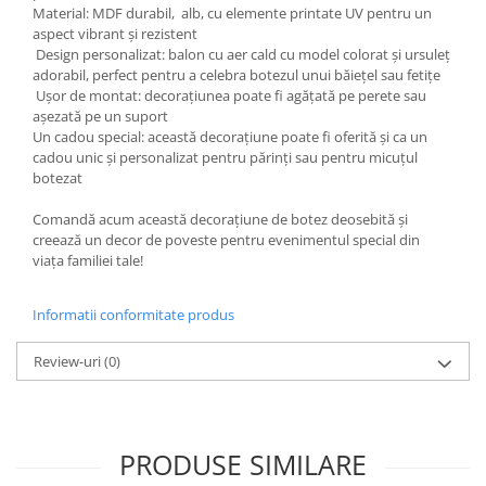
Liniare , truse geometrie
Material: MDF durabil, alb, cu elemente printate UV pentru un
aspect vibrant și rezistent
Lipici
Design personalizat: balon cu aer cald cu model colorat și ursuleț
adorabil, perfect pentru a celebra botezul unui băiețel sau fetițe
Lipici Solid
Ușor de montat: decorațiunea poate fi agățată pe perete sau
Lipici Lichid
așezată pe un suport
Markere si Carioci
Un cadou special: această decorațiune poate fi oferită și ca un
cadou unic și personalizat pentru părinți sau pentru micuțul
Carioci
botezat
Markere
Comandă acum această decorațiune de botez deosebită și
Markere Acrilice
creează un decor de poveste pentru evenimentul special din
Markere creta lichida
viața familiei tale!
Markere Evidentiatoare Highlighter
Markere Permanente
Informatii conformitate produs
Markere Whiteboard
Review-uri
(0)
Penare
Pensule scolare
Picuri si corectoare
PRODUSE SIMILARE
Plastelina