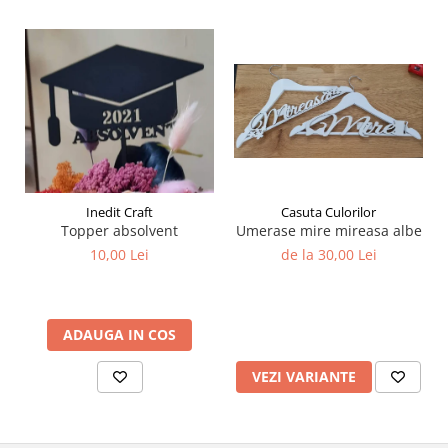
Plicuri
Radiere scoala
Rezerve
Cerneala
Cerneala Calimara, Patroane
Markere
Termosensibile
Table magnetice si de pluta
Inedit Craft
Casuta Culorilor
Topper absolvent
Umerase mire mireasa albe
10,00 Lei
de la 30,00 Lei
ADAUGA IN COS
VEZI VARIANTE