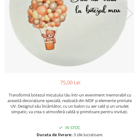
Suporti pictura
Caiete A4
Ceasuri
Caiete A5
Blocuri pictura
Harti si Globuri
Caiete Speciale
Panza pe sasiu
Lazi
Coperte Plastic
Auxiliare pictura
Litere si cifre
Spirala
Alte auxiliare
Capsatoare ,Decapsatoare,
Machete lemn
Auxiliare pictura in acrilic
Perforatoare
Auxiliare pictura in tempera. guase
Puzzle 3D
Carnetele
Auxiliare pictura in ulei
Rame si suporti foto
Creioane Colorate scoala
Grunduri
Mape si Tuburi port desen
Creioane cerate
75,00 Lei
Sevalete
Creioane colorate
Transformă botezul micuțului tău într-un eveniment memorabil cu
Creioane colorate acuarelabile
Sevalete teren
această decorațiune specială, realizată din MDF și elemente printate
Foarfece/Cuttere si Produse de
Accesorii pictura
UV. Designul său încântător, cu un balon cu aer cald și un ursuleț
taiere
simpatic, va crea o atmosferă caldă și primitoare pentru invitați.
Cutite pictura
Folii protectie , mape, dosare
Pahare pictura
IN STOC
Ghiozdane
Palete
Durata de livrare:
3 zile lucratoare