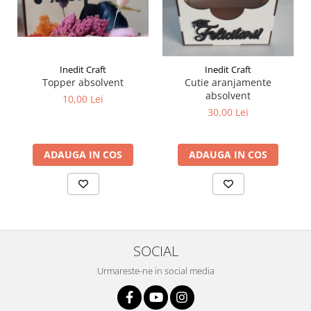
Liniare , truse geometrie
Lipici
Lipici Solid
Lipici Lichid
Inedit Craft
Inedit Craft
Topper absolvent
Cutie aranjamente
Markere si Carioci
absolvent
10,00 Lei
Carioci
30,00 Lei
Markere
Markere Acrilice
ADAUGA IN COS
ADAUGA IN COS
Markere creta lichida
Markere Evidentiatoare Highlighter
Markere Permanente
Markere Whiteboard
Penare
SOCIAL
Pensule scolare
Urmareste-ne in social media
Picuri si corectoare
Plastelina