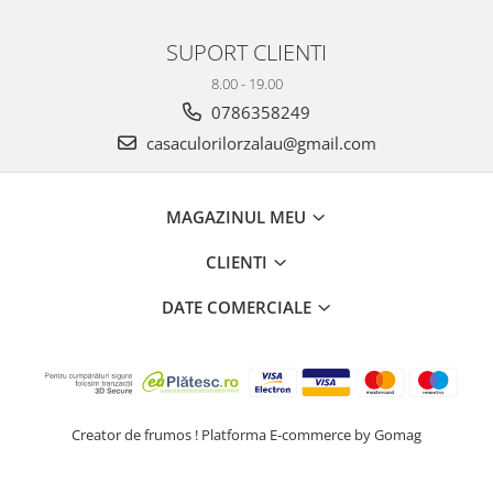
Plicuri
SUPORT CLIENTI
Radiere scoala
Rezerve
8.00 - 19.00
0786358249
Cerneala
casaculorilorzalau@gmail.com
Cerneala Calimara, Patroane
Markere
Termosensibile
MAGAZINUL MEU
Table magnetice si de pluta
CLIENTI
DATE COMERCIALE
Creator de frumos !
Platforma E-commerce by Gomag