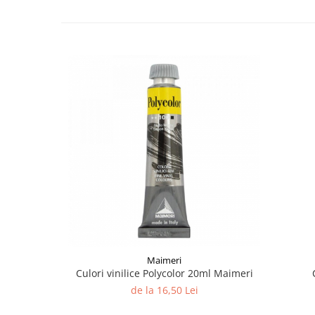
Plicuri
Radiere scoala
Rezerve
Cerneala
Cerneala Calimara, Patroane
Markere
Termosensibile
Table magnetice si de pluta
Maimeri
Culori vinilice Polycolor 20ml Maimeri
de la 16,50 Lei