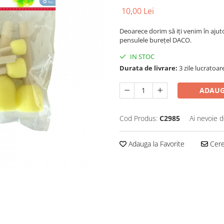
10,00 Lei
Deoarece dorim să iți venim în ajuto
pensulele burețel DACO.
IN STOC
Durata de livrare:
3 zile lucratoar
ADAUG
Cod Produs:
C2985
Ai nevoie d
Adauga la Favorite
Cere 