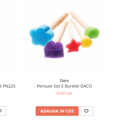
Daco
pt PN225
Pensule Set 5 Buretel DACO
Pensule pă
9,00 Lei
ADAUGA IN COS
AD