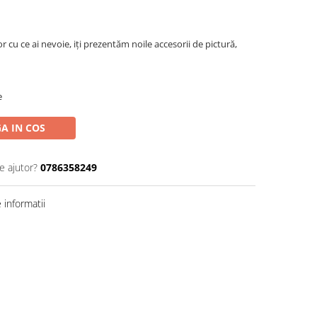
r cu ce ai nevoie, iți prezentăm noile accesorii de pictură,
e
A IN COS
e ajutor?
0786358249
informatii