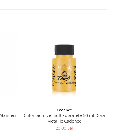
Cadence
l Maimeri
Culori acrilice multisuprafete 50 ml Dora
Culori 
Metallic Cadence
20,00 Lei