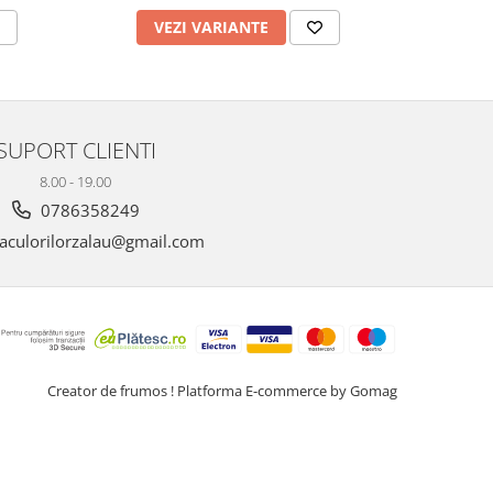
VEZI VARIANTE
V
SUPORT CLIENTI
8.00 - 19.00
0786358249
aculorilorzalau@gmail.com
Creator de frumos !
Platforma E-commerce by Gomag