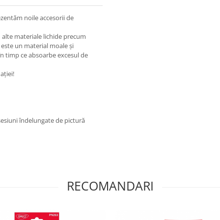
rezentăm noile accesorii de
u alte materiale lichide precum
e este un material moale și
 în timp ce absoarbe excesul de
ției!
 sesiuni îndelungate de pictură
RECOMANDARI