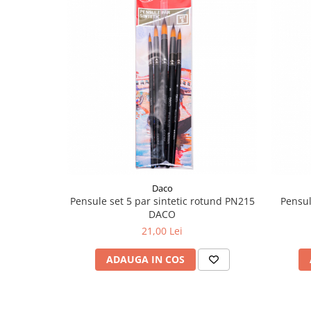
Liniare , truse geometrie
Lipici
Lipici Solid
Lipici Lichid
Markere si Carioci
Carioci
Markere
Markere Acrilice
Markere creta lichida
Markere Evidentiatoare Highlighter
Daco
Markere Permanente
Pensule set 5 par sintetic rotund PN215
Pensul
DACO
Markere Whiteboard
21,00 Lei
Penare
Pensule scolare
ADAUGA IN COS
Picuri si corectoare
Plastelina