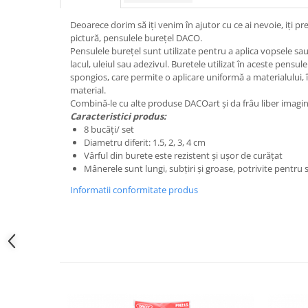
Hartie
Carton Colorat
Deoarece dorim să iți venim în ajutor cu ce ai nevoie, iți p
pictură, pensulele burețel DACO.
Hartie Colorata
Pensulele burețel sunt utilizate pentru a aplica vopsele sa
Hartie Copiator
lacul, uleiul sau adezivul. Buretele utilizat în aceste pensul
Hartie Creponata
spongios, care permite o aplicare uniformă a materialului,
material.
Hartie Foto
Combină-le cu alte produse DACOart și da frâu liber imagina
Hartie Glasata
Caracteristici produs:
8 bucăți/ set
Instrumente de scris
Diametru diferit: 1.5, 2, 3, 4 cm
Accesorii scriere
Vârful din burete este rezistent și ușor de curățat
Mânerele sunt lungi, subțiri și groase, potrivite pentru
Creioane automate , mine
Creioane grafice
Informatii conformitate produs
Cu stergere
Linere
Pixuri
Rollere
Stilouri
Laminatoare si accesorii