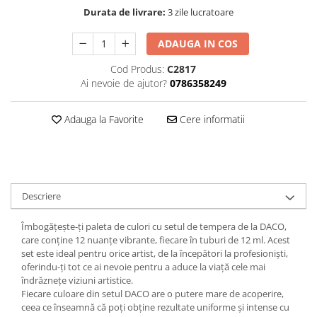
Hartie
Durata de livrare:
3 zile lucratoare
Carton Colorat
Hartie Colorata
ADAUGA IN COS
Hartie Copiator
Cod Produs:
C2817
Hartie Creponata
Ai nevoie de ajutor?
0786358249
Hartie Foto
Hartie Glasata
Adauga la Favorite
Cere informatii
Instrumente de scris
Accesorii scriere
Creioane automate , mine
Creioane grafice
Descriere
Cu stergere
Îmbogățește-ți paleta de culori cu setul de tempera de la DACO,
Linere
care conține 12 nuanțe vibrante, fiecare în tuburi de 12 ml. Acest
Pixuri
set este ideal pentru orice artist, de la începători la profesioniști,
Rollere
oferindu-ți tot ce ai nevoie pentru a aduce la viață cele mai
îndrăznețe viziuni artistice.
Stilouri
Fiecare culoare din setul DACO are o putere mare de acoperire,
Laminatoare si accesorii
ceea ce înseamnă că poți obține rezultate uniforme și intense cu