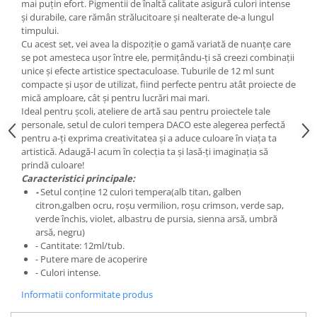
mai puțin efort. Pigmentii de înaltă calitate asigură culori intense
Liniare , truse geometrie
și durabile, care rămân strălucitoare și nealterate de-a lungul
Lipici
timpului.
Cu acest set, vei avea la dispoziție o gamă variată de nuanțe care
Lipici Solid
se pot amesteca ușor între ele, permițându-ți să creezi combinații
Lipici Lichid
unice și efecte artistice spectaculoase. Tuburile de 12 ml sunt
compacte și ușor de utilizat, fiind perfecte pentru atât proiecte de
Markere si Carioci
mică amploare, cât și pentru lucrări mai mari.
Carioci
Ideal pentru școli, ateliere de artă sau pentru proiectele tale
personale, setul de culori tempera DACO este alegerea perfectă
Markere
pentru a-ți exprima creativitatea și a aduce culoare în viața ta
Markere Acrilice
artistică. Adaugă-l acum în colecția ta și lasă-ți imaginația să
prindă culoare!
Markere creta lichida
Caracteristici principale:
Markere Evidentiatoare Highlighter
-
Setul conține 12 culori tempera(alb titan, galben
Markere Permanente
citron,galben ocru, roșu vermilion, roșu crimson, verde sap,
verde închis, violet, albastru de pursia, sienna arsă, umbră
Markere Whiteboard
arsă, negru)
Penare
- Cantitate: 12ml/tub.
- Putere mare de acoperire
Pensule scolare
- Culori intense.
Picuri si corectoare
Informatii conformitate produs
Plastelina