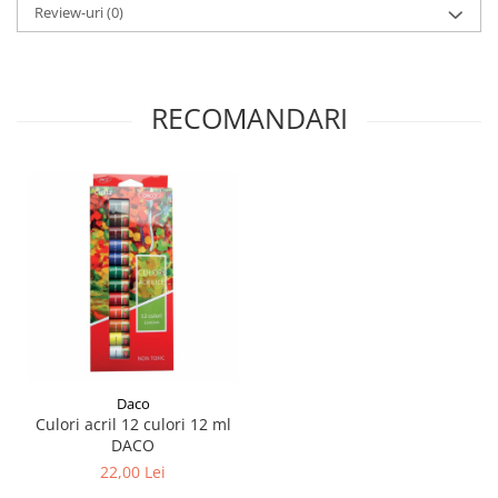
Review-uri
(0)
Plicuri
Radiere scoala
Rezerve
RECOMANDARI
Cerneala
Cerneala Calimara, Patroane
Markere
Termosensibile
Table magnetice si de pluta
Daco
Culori acril 12 culori 12 ml
DACO
22,00 Lei