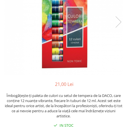
Suporti pictura
Caiete A4
Ceasuri
Caiete A5
Blocuri pictura
Harti si Globuri
Caiete Speciale
Panza pe sasiu
Lazi
Coperte Plastic
Auxiliare pictura
Litere si cifre
Spirala
Alte auxiliare
Capsatoare ,Decapsatoare,
Machete lemn
Auxiliare pictura in acrilic
Perforatoare
Auxiliare pictura in tempera. guase
Puzzle 3D
Carnetele
Auxiliare pictura in ulei
Rame si suporti foto
Creioane Colorate scoala
Grunduri
Mape si Tuburi port desen
Creioane cerate
Sevalete
Creioane colorate
21,00 Lei
Creioane colorate acuarelabile
Sevalete teren
Foarfece/Cuttere si Produse de
Îmbogățește-ți paleta de culori cu setul de tempera de la DACO, care
Accesorii pictura
conține 12 nuanțe vibrante, fiecare în tuburi de 12 ml. Acest set este
taiere
Cutite pictura
ideal pentru orice artist, de la începători la profesioniști, oferindu-ți tot
Folii protectie , mape, dosare
ce ai nevoie pentru a aduce la viață cele mai îndrăznețe viziuni
Pahare pictura
artistice.
Ghiozdane
Palete
IN STOC