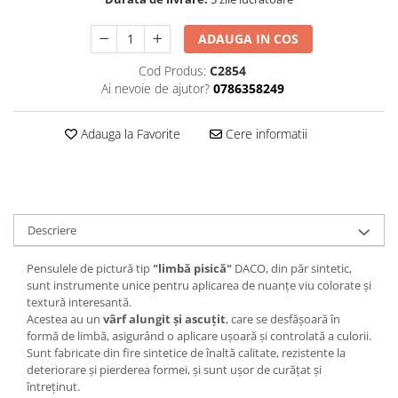
Hartie
Carton Colorat
ADAUGA IN COS
Hartie Colorata
Cod Produs:
C2854
Hartie Copiator
Ai nevoie de ajutor?
0786358249
Hartie Creponata
Hartie Foto
Adauga la Favorite
Cere informatii
Hartie Glasata
Instrumente de scris
Accesorii scriere
Creioane automate , mine
Descriere
Creioane grafice
Cu stergere
Pensulele de pictură tip
"limbă pisică"
DACO, din păr sintetic,
sunt instrumente unice pentru aplicarea de nuanțe viu colorate și
Linere
textură interesantă.
Pixuri
Acestea au un
vârf alungit și ascuțit
, care se desfășoară în
Rollere
formă de limbă, asigurând o aplicare ușoară și controlată a culorii.
Sunt fabricate din fire sintetice de înaltă calitate, rezistente la
Stilouri
deteriorare și pierderea formei, și sunt ușor de curățat și
Laminatoare si accesorii
întreținut.