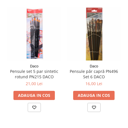
Plicuri
Radiere scoala
Rezerve
Cerneala
Cerneala Calimara, Patroane
Markere
Termosensibile
Table magnetice si de pluta
Daco
Daco
Pensule set 5 par sintetic
Pensule păr capră PN496
rotund PN215 DACO
Set 6 DACO
21,00 Lei
16,00 Lei
ADAUGA IN COS
ADAUGA IN COS