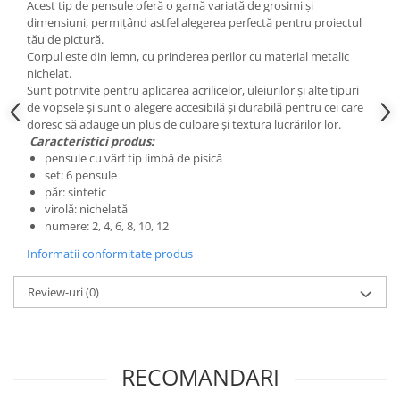
Acest tip de pensule oferă o gamă variată de grosimi și
Liniare , truse geometrie
dimensiuni, permițând astfel alegerea perfectă pentru proiectul
Lipici
tău de pictură.
Corpul este din lemn, cu prinderea perilor cu material metalic
Lipici Solid
nichelat.
Lipici Lichid
Sunt potrivite pentru aplicarea acrilicelor, uleiurilor și alte tipuri
de vopsele și sunt o alegere accesibilă și durabilă pentru cei care
Markere si Carioci
doresc să adauge un plus de culoare și textura lucrărilor lor.
Carioci
Caracteristici produs:
pensule cu vârf tip limbă de pisică
Markere
set: 6 pensule
Markere Acrilice
păr: sintetic
Markere creta lichida
virolă: nichelată
numere: 2, 4, 6, 8, 10, 12
Markere Evidentiatoare Highlighter
Informatii conformitate produs
Markere Permanente
Markere Whiteboard
Review-uri
(0)
Penare
Pensule scolare
Picuri si corectoare
RECOMANDARI
Plastelina