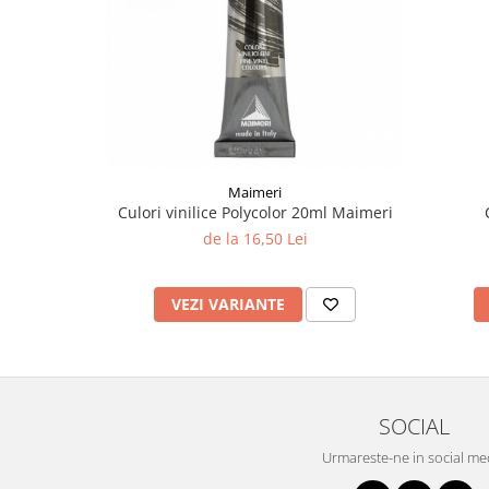
Liniare , truse geometrie
Lipici
Lipici Solid
Lipici Lichid
Markere si Carioci
Carioci
Maimeri
Markere
Culori vinilice Polycolor 20ml Maimeri
Markere Acrilice
de la 16,50 Lei
Markere creta lichida
Markere Evidentiatoare Highlighter
VEZI VARIANTE
Markere Permanente
Markere Whiteboard
Penare
Pensule scolare
SOCIAL
Picuri si corectoare
Urmareste-ne in social me
Plastelina