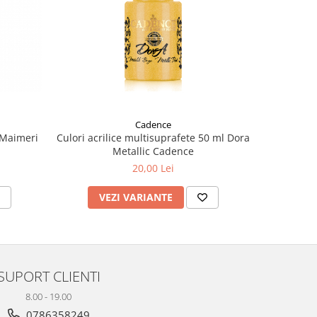
Cadence
l Maimeri
Culori acrilice multisuprafete 50 ml Dora
Culori 
Metallic Cadence
20,00 Lei
VEZI VARIANTE
V
SUPORT CLIENTI
8.00 - 19.00
0786358249