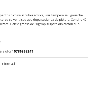
pentru pictura in culori acrilice, ulei, tempera sau gouache.
letei cu solventi sau apa dupa sesiunea de pictura. Contine 40
ilizare. Hartie groasa de 60g/mp si spate din carton dur,
e
e ajutor?
0786358249
informatii