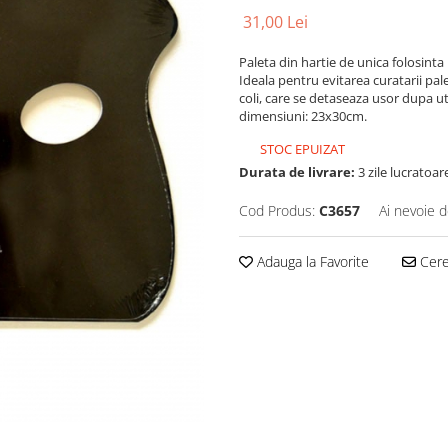
31,00 Lei
Paleta din hartie de unica folosinta 
Ideala pentru evitarea curatarii pa
coli, care se detaseaza usor dupa ut
dimensiuni: 23x30cm.
STOC EPUIZAT
Durata de livrare:
3 zile lucratoar
Cod Produs:
C3657
Ai nevoie d
Adauga la Favorite
Cere 