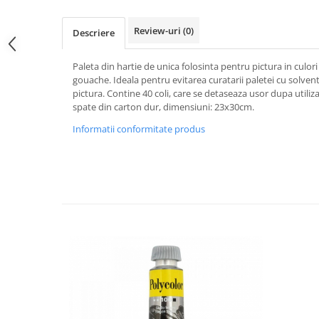
Hartie
Carton Colorat
Review-uri
(0)
Descriere
Hartie Colorata
Hartie Copiator
Paleta din hartie de unica folosinta pentru pictura in culori 
Hartie Creponata
gouache. Ideala pentru evitarea curatarii paletei cu solve
pictura. Contine 40 coli, care se detaseaza usor dupa utiliz
Hartie Foto
spate din carton dur, dimensiuni: 23x30cm.
Hartie Glasata
Informatii conformitate produs
Instrumente de scris
Accesorii scriere
Creioane automate , mine
Creioane grafice
Cu stergere
Linere
Pixuri
Rollere
Stilouri
Laminatoare si accesorii