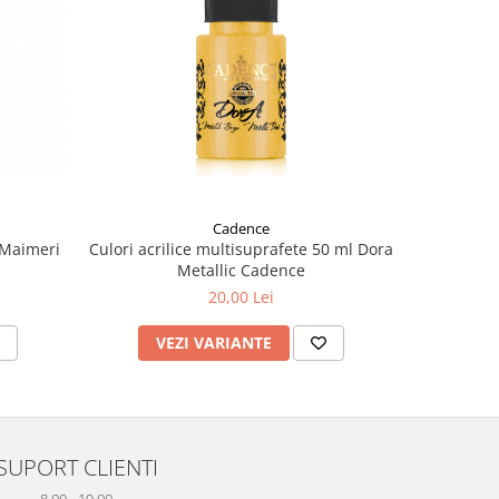
Cadence
l Maimeri
Culori acrilice multisuprafete 50 ml Dora
Culori 
Metallic Cadence
20,00 Lei
VEZI VARIANTE
V
SUPORT CLIENTI