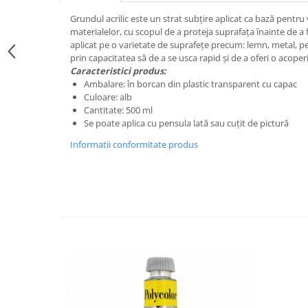
Hartie
Grundul acrilic este un strat subțire aplicat ca bază pentru
Carton Colorat
materialelor, cu scopul de a proteja suprafața înainte de a f
Hartie Colorata
aplicat pe o varietate de suprafețe precum: lemn, metal, per
prin capacitatea să de a se usca rapid și de a oferi o acope
Hartie Copiator
Caracteristici produs:
Hartie Creponata
Ambalare: în borcan din plastic transparent cu capac
Hartie Foto
Culoare: alb
Cantitate: 500 ml
Hartie Glasata
Se poate aplica cu pensula lată sau cuțit de pictură
Instrumente de scris
Informatii conformitate produs
Accesorii scriere
Creioane automate , mine
Creioane grafice
Cu stergere
Linere
Pixuri
Rollere
Stilouri
Laminatoare si accesorii