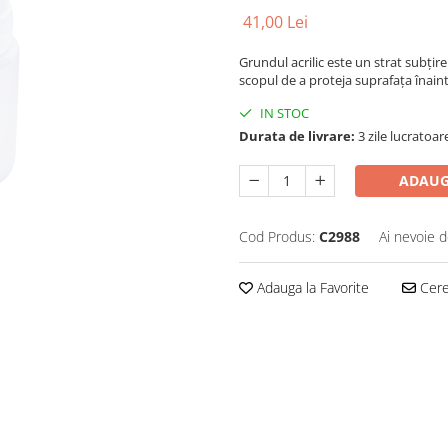
41,00 Lei
Grundul acrilic este un strat subțir
scopul de a proteja suprafața înainte
IN STOC
Durata de livrare:
3 zile lucratoar
ADAUG
Cod Produs:
C2988
Ai nevoie d
Adauga la Favorite
Cere 