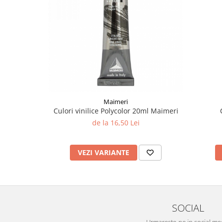
Liniare , truse geometrie
Lipici
Lipici Solid
Lipici Lichid
Markere si Carioci
Carioci
Markere
Maimeri
Markere Acrilice
Culori vinilice Polycolor 20ml Maimeri
Markere creta lichida
de la 16,50 Lei
Markere Evidentiatoare Highlighter
Markere Permanente
VEZI VARIANTE
Markere Whiteboard
Penare
Pensule scolare
Picuri si corectoare
SOCIAL
Plastelina