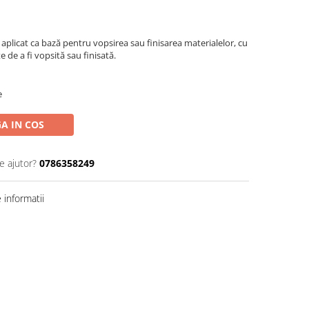
e aplicat ca bază pentru vopsirea sau finisarea materialelor, cu
 de a fi vopsită sau finisată.
e
A IN COS
e ajutor?
0786358249
informatii