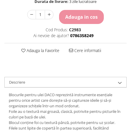
Durata de livrare:
3 zile lucratoare
Carton Colorat
Hartie Colorata
Adauga in cos
Hartie Copiator
Hartie Creponata
Cod Produs:
C2983
Hartie Foto
Ai nevoie de ajutor?
0786358249
Hartie Glasata
Instrumente de scris
Adauga la Favorite
Cere informatii
Accesorii scriere
Creioane automate , mine
Creioane grafice
Cu stergere
Descriere
Linere
Pixuri
Blocurile pentru ulei DACO reprezintă instrumente esențiale
Rollere
pentru orice artist care dorește să-și captureze ideile și să-și
Stilouri
organizeze schițele într-un mod ordonat.
Laminatoare si accesorii
Foile au o textură mai groasă, clasică, potrivite pentru picturile în
culori pe bază de ulei.
Liniare , truse geometrie
Blocul conține foi cu textură pânză, potrivite pentru uz școlar.
Filele sunt lipite de copertă în partea superioară, facilitând
Lipici