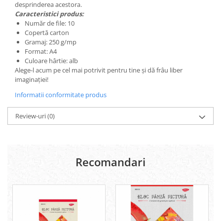
desprinderea acestora.
Lipici Solid
Caracteristici produs:
Lipici Lichid
Număr de file: 10
Copertă carton
Markere si Carioci
Gramaj: 250 g/mp
Carioci
Format: A4
Culoare hârtie: alb
Markere
Alege-l acum pe cel mai potrivit pentru tine și dă frâu liber
Markere Acrilice
imaginației!
Markere creta lichida
Informatii conformitate produs
Markere Evidentiatoare Highlighter
Markere Permanente
Review-uri
(0)
Markere Whiteboard
Penare
Pensule scolare
Recomandari
Picuri si corectoare
Plastelina
Plicuri
Radiere scoala