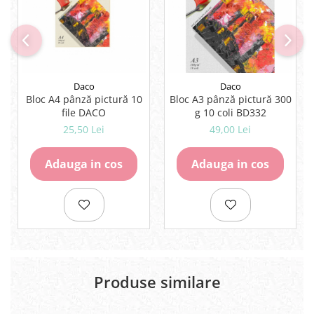
Rezerve
Cerneala
Cerneala Calimara, Patroane
Markere
Termosensibile
Daco
Daco
Table magnetice si de pluta
Bloc A4 pânză pictură 10
Bloc A3 pânză pictură 300
file DACO
g 10 coli BD332
25,50 Lei
49,00 Lei
Adauga in cos
Adauga in cos
Produse similare