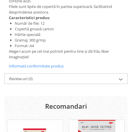
conține acizi.
Filele sunt lipite de copertă în partea superioară, facilitatind
Lipici Solid
desprinderea acestora.
Lipici Lichid
Caracteristici produs:
Markere si Carioci
Număr de file: 12
Copertă groasă carton
Carioci
Hârtie specială
Markere
Gramaj: 300 g/mp
Markere Acrilice
Format: A4
Markere creta lichida
Alege-l acum pe cel mai potrivit pentru tine și dă frâu liber
imaginației!
Markere Evidentiatoare Highlighter
Markere Permanente
Informatii conformitate produs
Markere Whiteboard
Review-uri
(0)
Penare
Pensule scolare
Picuri si corectoare
Recomandari
Plastelina
Plicuri
Radiere scoala