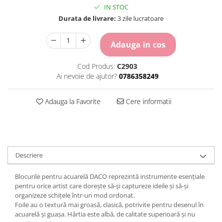
Carton Colorat
IN STOC
Hartie Colorata
Durata de livrare:
3 zile lucratoare
Hartie Copiator
Hartie Creponata
Adauga in cos
Hartie Foto
Hartie Glasata
Cod Produs:
C2903
Ai nevoie de ajutor?
0786358249
Instrumente de scris
Accesorii scriere
Adauga la Favorite
Cere informatii
Creioane automate , mine
Creioane grafice
Cu stergere
Linere
Pixuri
Descriere
Rollere
Stilouri
Blocurile pentru acuarelă DACO reprezintă instrumente esențiale
pentru orice artist care dorește să-și captureze ideile și să-și
Laminatoare si accesorii
organizeze schițele într-un mod ordonat.
Liniare , truse geometrie
Foile au o textură mai groasă, clasică, potrivite pentru desenul în
acuarelă și guașa. Hârtia este albă, de calitate superioară și nu
Lipici