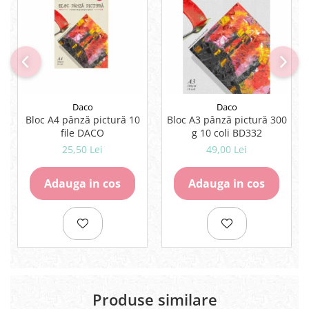
Rezerve
Cerneala
Cerneala Calimara, Patroane
Markere
Termosensibile
Table magnetice si de pluta
Daco
Daco
Bloc A4 pânză pictură 10
Bloc A3 pânză pictură 300
file DACO
g 10 coli BD332
25,50 Lei
49,00 Lei
Adauga in cos
Adauga in cos
Produse similare