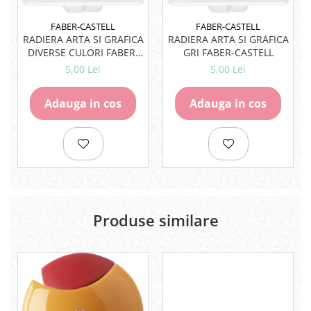
Lipici Solid
FABER-CASTELL
FABER-CASTELL
Lipici Lichid
RADIERA ARTA SI GRAFICA
RADIERA ARTA SI GRAFICA
Markere si Carioci
DIVERSE CULORI FABER-
GRI FABER-CASTELL
CASTELL
5,00 Lei
5,00 Lei
Carioci
Markere
Adauga in cos
Adauga in cos
Markere Acrilice
Markere creta lichida
Markere Evidentiatoare Highlighter
Markere Permanente
Markere Whiteboard
Penare
Pensule scolare
Produse similare
Picuri si corectoare
Plastelina
Plicuri
Radiere scoala