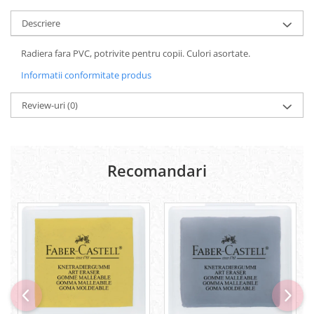
Carton Colorat
Descriere
Hartie Colorata
Hartie Copiator
Radiera fara PVC, potrivite pentru copii. Culori asortate.
Hartie Creponata
Hartie Foto
Informatii conformitate produs
Hartie Glasata
Review-uri
(0)
Instrumente de scris
Accesorii scriere
Creioane automate , mine
Creioane grafice
Recomandari
Cu stergere
Linere
Pixuri
Rollere
Stilouri
Laminatoare si accesorii
Liniare , truse geometrie
Lipici