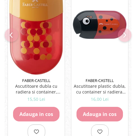
Rezerve
Cerneala
Cerneala Calimara, Patroane
Markere
Termosensibile
Table magnetice si de pluta
FABER-CASTELL
FABER-CASTELL
Ascutitoare dubla cu
Ascutitoare plastic dubla,
radiera si container,
cu container si radiera.
pentru creioane standard
Forma ergonomica.
15,50 Lei
16,00 Lei
si jumbo. Radiera fara
Design atractiv pentru
PVC integrata.
copii.
Adauga in cos
Adauga in cos