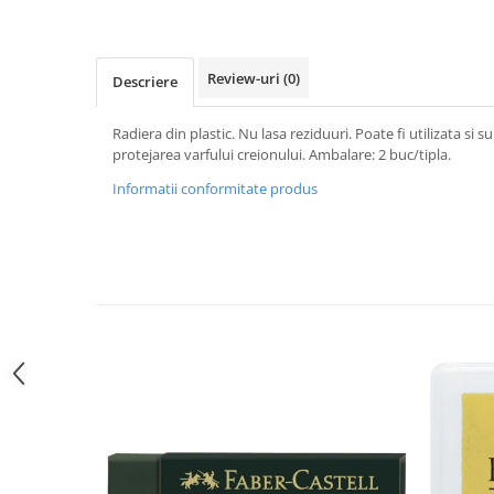
Hartie
Carton Colorat
Hartie Colorata
Review-uri
(0)
Descriere
Hartie Copiator
Hartie Creponata
Radiera din plastic. Nu lasa reziduuri. Poate fi utilizata si
Hartie Foto
protejarea varfului creionului. Ambalare: 2 buc/tipla.
Hartie Glasata
Informatii conformitate produs
Instrumente de scris
Accesorii scriere
Creioane automate , mine
Creioane grafice
Cu stergere
Linere
Pixuri
Rollere
Stilouri
Laminatoare si accesorii