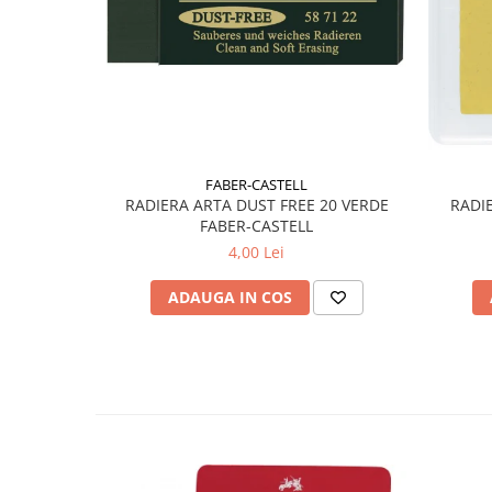
Liniare , truse geometrie
Lipici
Lipici Solid
Lipici Lichid
Markere si Carioci
Carioci
FABER-CASTELL
Markere
RADIE
RADIERA ARTA DUST FREE 20 VERDE
FABER-CASTELL
Markere Acrilice
4,00 Lei
Markere creta lichida
Markere Evidentiatoare Highlighter
ADAUGA IN COS
Markere Permanente
Markere Whiteboard
Penare
Pensule scolare
Picuri si corectoare
Plastelina