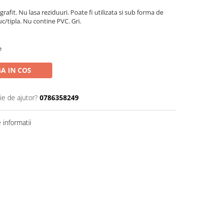
rafit. Nu lasa reziduuri. Poate fi utilizata si sub forma de
c/tipla. Nu contine PVC. Gri.
e
A IN COS
ie de ajutor?
0786358249
informatii