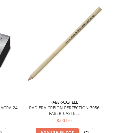
FABER-CASTELL
EAGRA 24
RADIERA CREION PERFECTION 7056
RADIERA
FABER-CASTELL
8,00 Lei
ADAUGA IN COS
AD