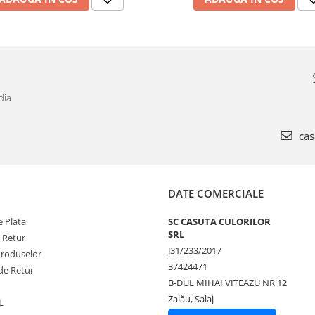
dia
cas
DATE COMERCIALE
 Plata
SC CASUTA CULORILOR
SRL
e Retur
J31/233/2017
Produselor
37424471
de Retur
B-DUL MIHAI VITEAZU NR 12
Zalău, Salaj
L