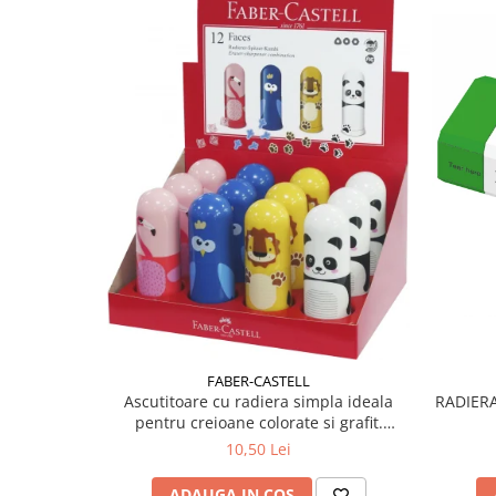
Plicuri
Radiere scoala
Rezerve
Cerneala
Cerneala Calimara, Patroane
Markere
Termosensibile
Table magnetice si de pluta
FABER-CASTELL
Ascutitoare cu radiera simpla ideala
pentru creioane colorate si grafit.
Container pentru reziduuri.
10,50 Lei
ADAUGA IN COS