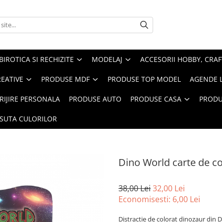
BIROTICA SI RECHIZITE
MODELAJ
ACCESORII HOBBY, CRAF
REATIVE
PRODUSE MDF
PRODUSE TOP MODEL
AGENDE 
RIJIRE PERSONALA
PRODUSE AUTO
PRODUSE CASA
PRODU
ASUTA CULORILOR
Dino World carte de col
38,00 Lei
32,00 Lei
Economisesti:
6,00
Lei
Distracție de colorat dinozaur din D