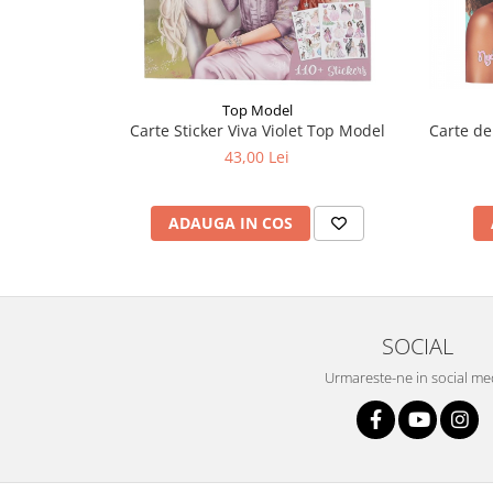
Liniare , truse geometrie
Lipici
Lipici Solid
Lipici Lichid
Top Model
Carte Sticker Viva Violet Top Model
Carte de
Markere si Carioci
43,00 Lei
Carioci
Markere
ADAUGA IN COS
Markere Acrilice
Markere creta lichida
Markere Evidentiatoare Highlighter
Markere Permanente
SOCIAL
Markere Whiteboard
Penare
Urmareste-ne in social me
Pensule scolare
Picuri si corectoare
Plastelina