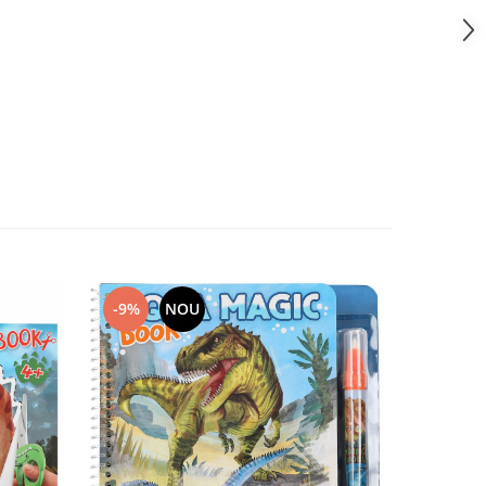
-9%
NOU
-13%