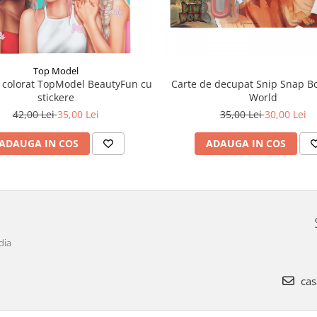
Top Model
 colorat TopModel BeautyFun cu
Carte de decupat Snip Snap B
stickere
World
42,00 Lei
35,00 Lei
35,00 Lei
30,00 Lei
ADAUGA IN COS
ADAUGA IN COS
dia
cas