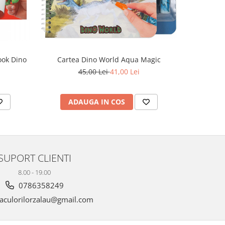
ook Dino
Cartea Dino World Aqua Magic
Dino W
45,00 Lei
41,00 Lei
ADAUGA IN COS
AD
SUPORT CLIENTI
8.00 - 19.00
0786358249
aculorilorzalau@gmail.com