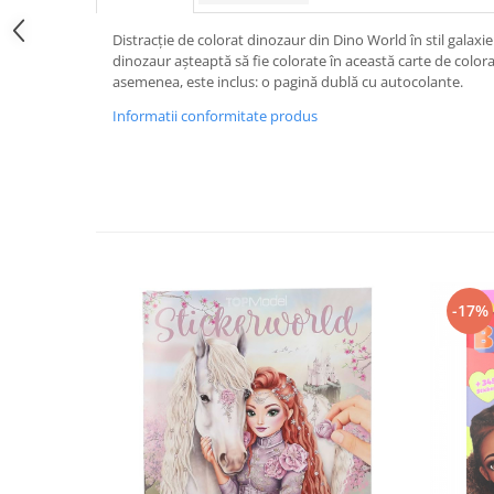
Hartie
Carton Colorat
Distracție de colorat dinozaur din Dino World în stil galaxi
dinozaur așteaptă să fie colorate în această carte de color
Hartie Colorata
asemenea, este inclus: o pagină dublă cu autocolante.
Hartie Copiator
Informatii conformitate produs
Hartie Creponata
Hartie Foto
Hartie Glasata
Instrumente de scris
Accesorii scriere
Creioane automate , mine
Creioane grafice
-17%
Cu stergere
Linere
Pixuri
Rollere
Stilouri
Laminatoare si accesorii