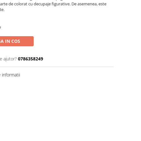
 carte de colorat cu decupaje figurative. De asemenea, este
te.
e
A IN COS
e ajutor?
0786358249
informatii