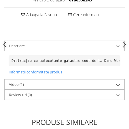
Hartie
Carton Colorat
Adauga la Favorite
Cere informatii
Hartie Colorata
Hartie Copiator
Hartie Creponata
Hartie Foto
Descriere
Hartie Glasata
Instrumente de scris
Distracție cu autocolante galactic cool de la Dino World: 
Accesorii scriere
Creioane automate , mine
Informatii conformitate produs
Creioane grafice
Video
(1)
Cu stergere
Linere
Review-uri
(0)
Pixuri
Rollere
Stilouri
PRODUSE SIMILARE
Laminatoare si accesorii