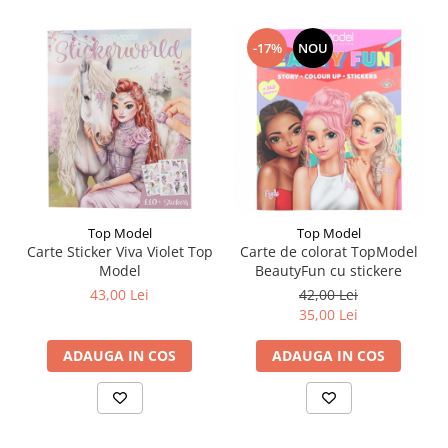
Liniare , truse geometrie
Lipici
-17%
NOU
Lipici Solid
Lipici Lichid
Markere si Carioci
Carioci
Markere
Markere Acrilice
Top Model
Top Model
Markere creta lichida
Carte Sticker Viva Violet Top
Carte de colorat TopModel
Markere Evidentiatoare Highlighter
Model
BeautyFun cu stickere
Markere Permanente
43,00 Lei
42,00 Lei
Markere Whiteboard
35,00 Lei
Penare
ADAUGA IN COS
ADAUGA IN COS
Pensule scolare
Picuri si corectoare
Plastelina