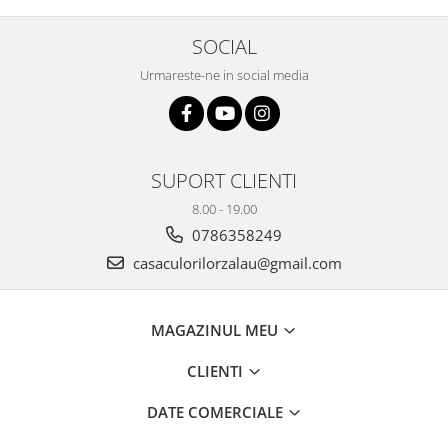
Plicuri
SOCIAL
Radiere scoala
Urmareste-ne in social media
Rezerve
Cerneala
Cerneala Calimara, Patroane
Markere
SUPORT CLIENTI
Termosensibile
8.00 - 19.00
Table magnetice si de pluta
0786358249
casaculorilorzalau@gmail.com
MAGAZINUL MEU
CLIENTI
DATE COMERCIALE