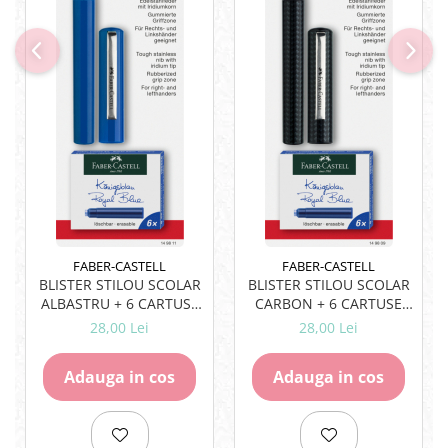
Rezerve
Cerneala
Cerneala Calimara, Patroane
Markere
Termosensibile
Table magnetice si de pluta
FABER-CASTELL
FABER-CASTELL
BLISTER STILOU SCOLAR
BLISTER STILOU SCOLAR
ALBASTRU + 6 CARTUSE
CARBON + 6 CARTUSE
FABER-CASTELL
FABER-CASTELL
28,00 Lei
28,00 Lei
Adauga in cos
Adauga in cos