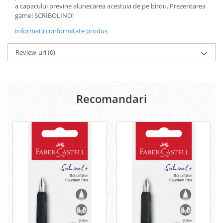
a capacului previne alunecarea acestuia de pe birou. Prezentarea
Lipici Solid
gamei SCRIBOLINO!
Lipici Lichid
Informatii conformitate produs
Markere si Carioci
Carioci
Review-uri
(0)
Markere
Markere Acrilice
Markere creta lichida
Recomandari
Markere Evidentiatoare Highlighter
Markere Permanente
Markere Whiteboard
Penare
Pensule scolare
Picuri si corectoare
Plastelina
Plicuri
Radiere scoala