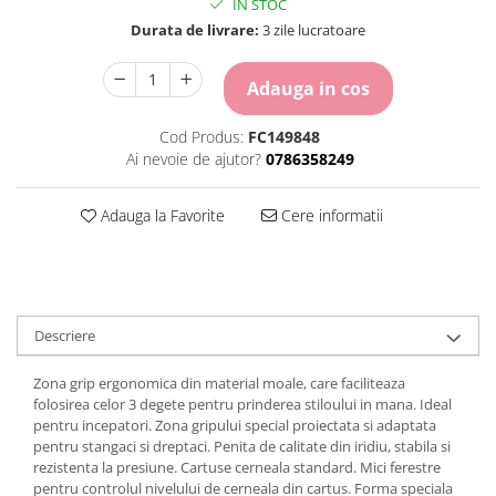
IN STOC
Carton Colorat
Durata de livrare:
3 zile lucratoare
Hartie Colorata
Hartie Copiator
Adauga in cos
Hartie Creponata
Hartie Foto
Cod Produs:
FC149848
Hartie Glasata
Ai nevoie de ajutor?
0786358249
Instrumente de scris
Accesorii scriere
Adauga la Favorite
Cere informatii
Creioane automate , mine
Creioane grafice
Cu stergere
Linere
Descriere
Pixuri
Rollere
Zona grip ergonomica din material moale, care faciliteaza
Stilouri
folosirea celor 3 degete pentru prinderea stiloului in mana. Ideal
Laminatoare si accesorii
pentru incepatori. Zona gripului special proiectata si adaptata
pentru stangaci si dreptaci. Penita de calitate din iridiu, stabila si
Liniare , truse geometrie
rezistenta la presiune. Cartuse cerneala standard. Mici ferestre
Lipici
pentru controlul nivelului de cerneala din cartus. Forma speciala