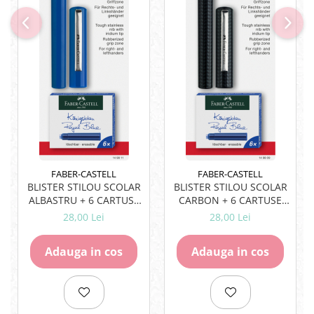
Rezerve
Cerneala
Cerneala Calimara, Patroane
Markere
Termosensibile
Table magnetice si de pluta
FABER-CASTELL
FABER-CASTELL
BLISTER STILOU SCOLAR
BLISTER STILOU SCOLAR
ALBASTRU + 6 CARTUSE
CARBON + 6 CARTUSE
FABER-CASTELL
FABER-CASTELL
28,00 Lei
28,00 Lei
Adauga in cos
Adauga in cos