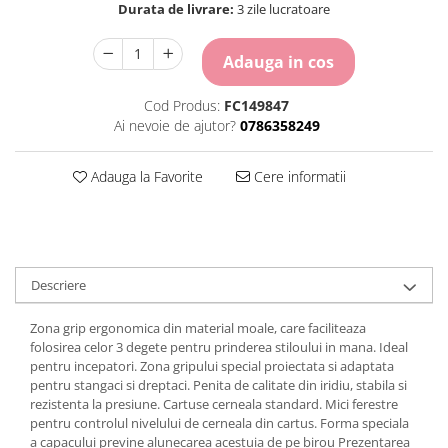
Durata de livrare:
3 zile lucratoare
Carton Colorat
Hartie Colorata
Hartie Copiator
Adauga in cos
Hartie Creponata
Cod Produs:
FC149847
Hartie Foto
Ai nevoie de ajutor?
0786358249
Hartie Glasata
Instrumente de scris
Adauga la Favorite
Cere informatii
Accesorii scriere
Creioane automate , mine
Creioane grafice
Cu stergere
Linere
Descriere
Pixuri
Zona grip ergonomica din material moale, care faciliteaza
Rollere
folosirea celor 3 degete pentru prinderea stiloului in mana. Ideal
Stilouri
pentru incepatori. Zona gripului special proiectata si adaptata
Laminatoare si accesorii
pentru stangaci si dreptaci. Penita de calitate din iridiu, stabila si
rezistenta la presiune. Cartuse cerneala standard. Mici ferestre
Liniare , truse geometrie
pentru controlul nivelului de cerneala din cartus. Forma speciala
Lipici
a capacului previne alunecarea acestuia de pe birou Prezentarea