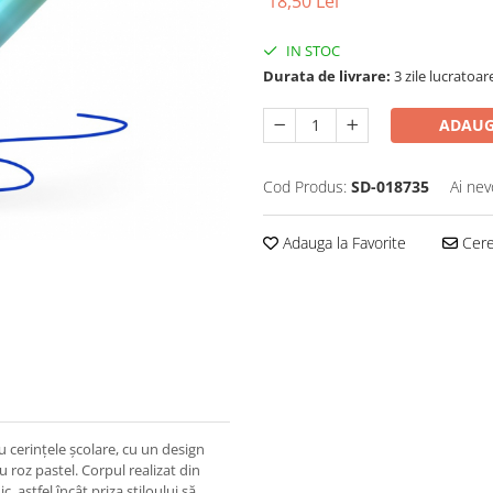
18,50 Lei
IN STOC
Durata de livrare:
3 zile lucratoar
ADAUG
Cod Produs:
SD-018735
Ai nev
Adauga la Favorite
Cere 
 cerințele școlare, cu un design
 roz pastel. Corpul realizat din
astfel încât priza stiloului să