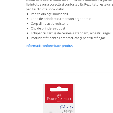
Hartie
fie întotdeauna corectă și confortabilă. Rezultatul este un s
Carton Colorat
peniței din oțel inoxidabil.
Peniță din oțel inoxidabil
Hartie Colorata
Zonă de prindere cu manșon ergonomic
Hartie Copiator
Corp din plastic rezistent
Hartie Creponata
Clip de prindere robust
Echipat cu cartuș de cerneală standard, albastru regal
Hartie Foto
Potrivit atât pentru dreptaci, cât și pentru stângaci
Hartie Glasata
Informatii conformitate produs
Instrumente de scris
Accesorii scriere
Creioane automate , mine
Creioane grafice
Cu stergere
Linere
Pixuri
Rollere
Stilouri
Laminatoare si accesorii