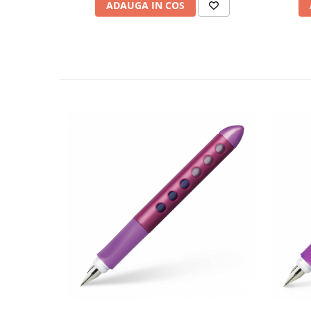
ADAUGA IN COS
Plicuri
Radiere scoala
Rezerve
Cerneala
Cerneala Calimara, Patroane
Markere
Termosensibile
Table magnetice si de pluta