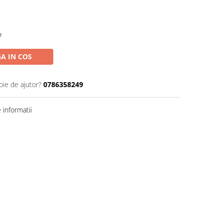
e
A IN COS
oie de ajutor?
0786358249
informatii