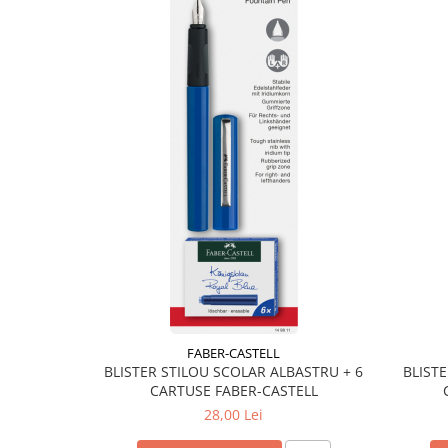
Liniare , truse geometrie
Lipici
Lipici Solid
Lipici Lichid
Markere si Carioci
Carioci
Markere
Markere Acrilice
Markere creta lichida
Markere Evidentiatoare Highlighter
Markere Permanente
Markere Whiteboard
Penare
FABER-CASTELL
Pensule scolare
BLISTER STILOU SCOLAR ALBASTRU + 6
BLIST
CARTUSE FABER-CASTELL
Picuri si corectoare
28,00 Lei
Plastelina