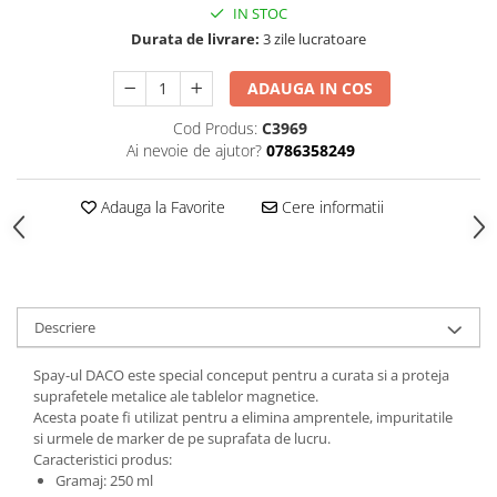
Hartie
IN STOC
Carton Colorat
Durata de livrare:
3 zile lucratoare
Hartie Colorata
ADAUGA IN COS
Hartie Copiator
Hartie Creponata
Cod Produs:
C3969
Ai nevoie de ajutor?
0786358249
Hartie Foto
Hartie Glasata
Adauga la Favorite
Cere informatii
Instrumente de scris
Accesorii scriere
Creioane automate , mine
Creioane grafice
Descriere
Cu stergere
Linere
Spay-ul DACO este special conceput pentru a curata si a proteja
Pixuri
suprafetele metalice ale tablelor magnetice.
Rollere
Acesta poate fi utilizat pentru a elimina amprentele, impuritatile
si urmele de marker de pe suprafata de lucru.
Stilouri
Caracteristici produs:
Laminatoare si accesorii
Gramaj: 250 ml