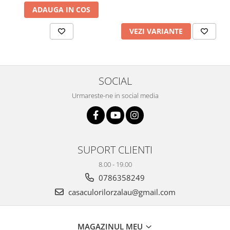
Plicuri
ADAUGA IN COS
Radiere scoala
VEZI VARIANTE
Rezerve
Cerneala
Cerneala Calimara, Patroane
SOCIAL
Markere
Termosensibile
Urmareste-ne in social media
Table magnetice si de pluta
SUPORT CLIENTI
8.00 - 19.00
0786358249
casaculorilorzalau@gmail.com
MAGAZINUL MEU