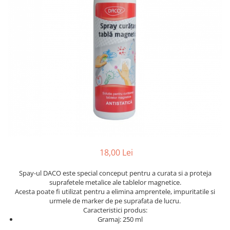
Suporti pictura
Caiete A4
Ceasuri
Caiete A5
Blocuri pictura
Harti si Globuri
Caiete Speciale
Panza pe sasiu
Lazi
Coperte Plastic
Auxiliare pictura
Litere si cifre
Spirala
Alte auxiliare
Capsatoare ,Decapsatoare,
Machete lemn
Auxiliare pictura in acrilic
Perforatoare
Auxiliare pictura in tempera. guase
Puzzle 3D
Carnetele
Auxiliare pictura in ulei
Rame si suporti foto
Creioane Colorate scoala
Grunduri
Mape si Tuburi port desen
Creioane cerate
Sevalete
Creioane colorate
18,00 Lei
Creioane colorate acuarelabile
Sevalete teren
Foarfece/Cuttere si Produse de
Spay-ul DACO este special conceput pentru a curata si a proteja
Accesorii pictura
suprafetele metalice ale tablelor magnetice.
taiere
Cutite pictura
Acesta poate fi utilizat pentru a elimina amprentele, impuritatile si
Folii protectie , mape, dosare
urmele de marker de pe suprafata de lucru.
Pahare pictura
Caracteristici produs:
Ghiozdane
Palete
Gramaj: 250 ml