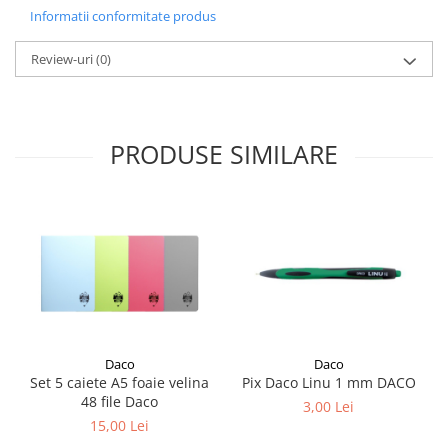
Liniare , truse geometrie
Informatii conformitate produs
Lipici
Review-uri
(0)
Lipici Solid
Lipici Lichid
Markere si Carioci
PRODUSE SIMILARE
Carioci
Markere
Markere Acrilice
Markere creta lichida
Markere Evidentiatoare Highlighter
Markere Permanente
Markere Whiteboard
Penare
Daco
Daco
Pensule scolare
Set 5 caiete A5 foaie velina
Pix Daco Linu 1 mm DACO
Picuri si corectoare
48 file Daco
3,00 Lei
15,00 Lei
Plastelina