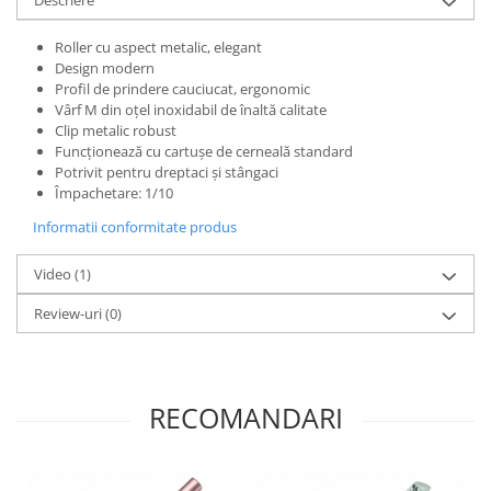
Hartie
Carton Colorat
Roller cu aspect metalic, elegant
Hartie Colorata
Design modern
Profil de prindere cauciucat, ergonomic
Hartie Copiator
Vârf M din oțel inoxidabil de înaltă calitate
Hartie Creponata
Clip metalic robust
Hartie Foto
Funcționează cu cartușe de cerneală standard
Potrivit pentru dreptaci și stângaci
Hartie Glasata
Împachetare: 1/10
Instrumente de scris
Informatii conformitate produs
Accesorii scriere
Creioane automate , mine
Video
(1)
Creioane grafice
Review-uri
(0)
Cu stergere
Linere
Pixuri
RECOMANDARI
Rollere
Stilouri
Laminatoare si accesorii