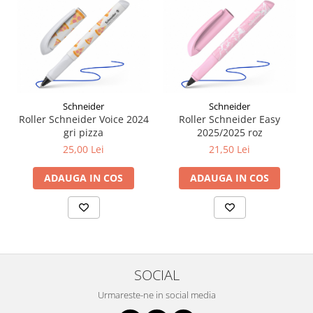
Plicuri
Radiere scoala
Rezerve
Cerneala
Cerneala Calimara, Patroane
Schneider
Schneider
Markere
Roller Schneider Voice 2024
Roller Schneider Easy
Termosensibile
gri pizza
2025/2025 roz
Table magnetice si de pluta
25,00 Lei
21,50 Lei
ADAUGA IN COS
ADAUGA IN COS
SOCIAL
Urmareste-ne in social media