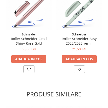
Liniare , truse geometrie
Lipici
Lipici Solid
Lipici Lichid
Markere si Carioci
Schneider
Schneider
Carioci
Roller Schneider Ceod
Roller Schneider Easy
Shiny Rose Gold
2025/2025 vernil
Markere
55,00 Lei
21,50 Lei
Markere Acrilice
Markere creta lichida
ADAUGA IN COS
ADAUGA IN COS
Markere Evidentiatoare Highlighter
Markere Permanente
Markere Whiteboard
Penare
Pensule scolare
PRODUSE SIMILARE
Picuri si corectoare
Plastelina