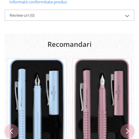
Informatii conformitate produs
Lipici Solid
Lipici Lichid
Review-uri
(0)
Markere si Carioci
Carioci
Markere
Recomandari
Markere Acrilice
Markere creta lichida
Markere Evidentiatoare Highlighter
Markere Permanente
Markere Whiteboard
Penare
Pensule scolare
Picuri si corectoare
Plastelina
Plicuri
Radiere scoala