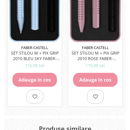
Rezerve
Cerneala
Cerneala Calimara, Patroane
Markere
Termosensibile
Table magnetice si de pluta
FABER-CASTELL
FABER-CASTELL
SET STILOU M + PIX GRIP
SET STILOU M + PIX GRIP
2010 BLEU SKY FABER-
2010 ROSE FABER-
CASTELL
CASTELL
115,00 Lei
115,00 Lei
Adauga in cos
Adauga in cos
Produse similare