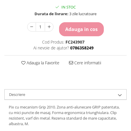
Carton Colorat
IN STOC
Hartie Colorata
Durata de livrare:
3 zile lucratoare
Hartie Copiator
Hartie Creponata
Adauga in cos
Hartie Foto
Hartie Glasata
Cod Produs:
FC243907
Instrumente de scris
Ai nevoie de ajutor?
0786358249
Accesorii scriere
Creioane automate , mine
Adauga la Favorite
Cere informatii
Creioane grafice
Cu stergere
Linere
Pixuri
Descriere
Rollere
Stilouri
Pix cu mecanism Grip 2010. Zona anti-alunecare GRIP patentata,
Laminatoare si accesorii
cu mici puncte de masaj. Forma ergonomica triunghiulara. Clip
rezistent, varf din metal. Rezerva standard de mare capacitate,
Liniare , truse geometrie
albastra, M.
Lipici