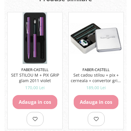
FABER-CASTELL
FABER-CASTELL
Set cadou stilou + pix +
SET STILOU M + PIX GRIP
cerneala + convertor grip,
glam 2011 violet
verde inchis,
189,00 Lei
170,00 Lei
Adauga in cos
Adauga in cos