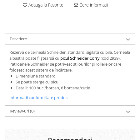
Carton Colorat
Adauga la Favorite
Cere informatii
Hartie Colorata
Hartie Copiator
Hartie Creponata
Hartie Foto
Descriere
Hartie Glasata
Instrumente de scris
Rezervă de cerneală Schneider, standard, sigilată cu bilă. Cerneala
albastră poate fi ștearsă cu
picul Schneider Corry
(cod 2939).
Accesorii scriere
Patroanele Schneider se potrivesc stilourilor și rollerelor care
Creioane automate , mine
folosesc acest sistem de încărcare.
Creioane grafice
Dimensiune standard
Cu stergere
Se poate șterge cu picul
Detalii: 100 buc./borcan, 6 borcane/cutie
Linere
Pixuri
Informatii conformitate produs
Rollere
Stilouri
Review-uri
(0)
Laminatoare si accesorii
Liniare , truse geometrie
Lipici
Recomandari