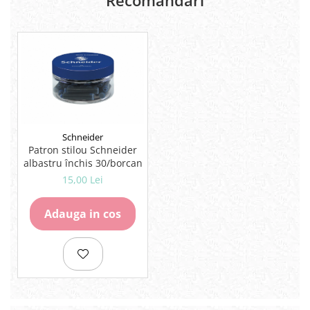
Lipici Solid
Lipici Lichid
Markere si Carioci
Carioci
Markere
Markere Acrilice
Markere creta lichida
Markere Evidentiatoare Highlighter
Schneider
Patron stilou Schneider
Markere Permanente
albastru închis 30/borcan
Markere Whiteboard
15,00 Lei
Penare
Pensule scolare
Adauga in cos
Picuri si corectoare
Plastelina
Plicuri
Radiere scoala