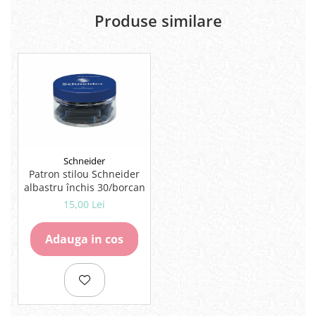
Rezerve
Produse similare
Cerneala
Cerneala Calimara, Patroane
Markere
Termosensibile
Table magnetice si de pluta
Schneider
Patron stilou Schneider
albastru închis 30/borcan
15,00 Lei
Adauga in cos