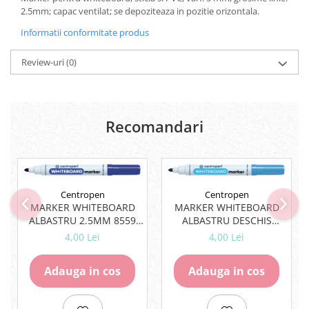
Carton Colorat
2.5mm; capac ventilat; se depoziteaza in pozitie orizontala.
Hartie Colorata
Informatii conformitate produs
Hartie Copiator
Hartie Creponata
Review-uri
(0)
Hartie Foto
Hartie Glasata
Instrumente de scris
Recomandari
Accesorii scriere
Creioane automate , mine
Creioane grafice
Cu stergere
Centropen
Centropen
Linere
MARKER WHITEBOARD
MARKER WHITEBOARD
Pixuri
ALBASTRU 2.5MM 8559
ALBASTRU DESCHIS
Rollere
CENTROPEN
2.5MM 8559 CENTROPEN
4,00 Lei
4,00 Lei
Stilouri
Laminatoare si accesorii
Adauga in cos
Adauga in cos
Liniare , truse geometrie
Lipici