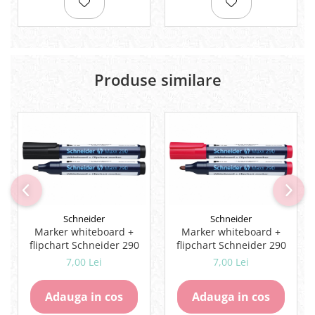
Lipici Solid
Lipici Lichid
Markere si Carioci
Carioci
Produse similare
Markere
Markere Acrilice
Markere creta lichida
Markere Evidentiatoare Highlighter
Markere Permanente
Markere Whiteboard
Penare
Pensule scolare
Schneider
Schneider
Marker whiteboard +
Marker whiteboard +
Picuri si corectoare
flipchart Schneider 290
flipchart Schneider 290
Plastelina
7,00 Lei
7,00 Lei
Plicuri
Adauga in cos
Adauga in cos
Radiere scoala