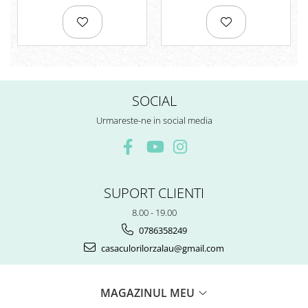
Rezerve
Cerneala
Cerneala Calimara, Patroane
Markere
Termosensibile
Table magnetice si de pluta
SOCIAL
Urmareste-ne in social media
SUPORT CLIENTI
8.00 - 19.00
0786358249
casaculorilorzalau@gmail.com
MAGAZINUL MEU