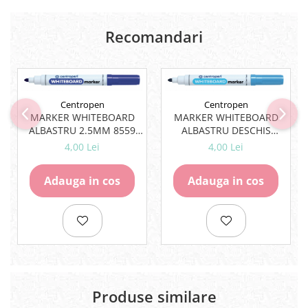
Lipici Solid
Lipici Lichid
Recomandari
Markere si Carioci
Carioci
Markere
Markere Acrilice
Centropen
Centropen
MARKER WHITEBOARD
MARKER WHITEBOARD
Markere creta lichida
ALBASTRU 2.5MM 8559
ALBASTRU DESCHIS
Markere Evidentiatoare Highlighter
CENTROPEN
2.5MM 8559 CENTROPEN
4,00 Lei
4,00 Lei
Markere Permanente
Markere Whiteboard
Adauga in cos
Adauga in cos
Penare
Pensule scolare
Picuri si corectoare
Plastelina
Plicuri
Produse similare
Radiere scoala