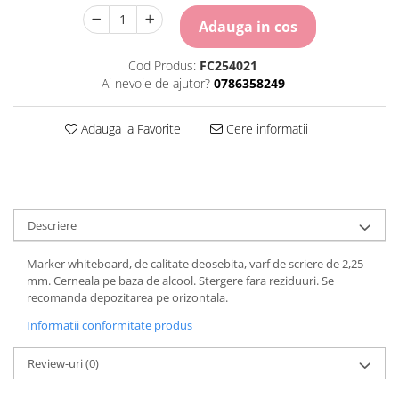
Carton Colorat
Adauga in cos
Hartie Colorata
Hartie Copiator
Cod Produs:
FC254021
Hartie Creponata
Ai nevoie de ajutor?
0786358249
Hartie Foto
Hartie Glasata
Adauga la Favorite
Cere informatii
Instrumente de scris
Accesorii scriere
Creioane automate , mine
Creioane grafice
Descriere
Cu stergere
Linere
Marker whiteboard, de calitate deosebita, varf de scriere de 2,25
Pixuri
mm. Cerneala pe baza de alcool. Stergere fara reziduuri. Se
Rollere
recomanda depozitarea pe orizontala.
Stilouri
Informatii conformitate produs
Laminatoare si accesorii
Review-uri
(0)
Liniare , truse geometrie
Lipici