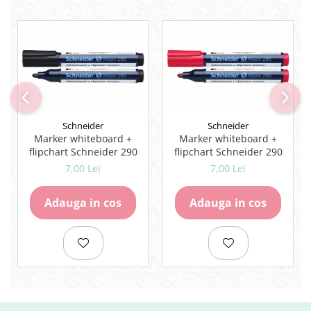
Rezerve
Cerneala
Cerneala Calimara, Patroane
Markere
Termosensibile
Table magnetice si de pluta
Schneider
Schneider
Marker whiteboard +
Marker whiteboard +
flipchart Schneider 290
flipchart Schneider 290
7,00 Lei
7,00 Lei
Adauga in cos
Adauga in cos