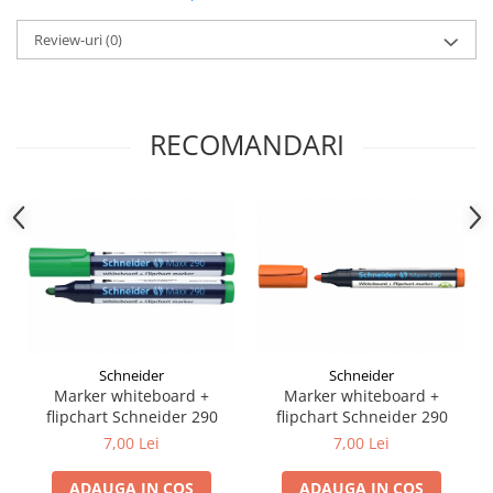
Hartie
Carton Colorat
Review-uri
(0)
Hartie Colorata
Hartie Copiator
Hartie Creponata
RECOMANDARI
Hartie Foto
Hartie Glasata
Instrumente de scris
Accesorii scriere
Creioane automate , mine
Creioane grafice
Cu stergere
Linere
Schneider
Schneider
Pixuri
Marker whiteboard +
Marker whiteboard +
Rollere
flipchart Schneider 290
flipchart Schneider 290
7,00 Lei
7,00 Lei
Stilouri
Laminatoare si accesorii
ADAUGA IN COS
ADAUGA IN COS