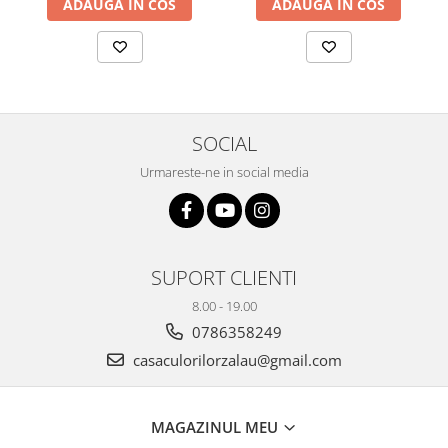
ADAUGA IN COS
ADAUGA IN COS
Plicuri
Radiere scoala
Rezerve
Cerneala
Cerneala Calimara, Patroane
SOCIAL
Markere
Urmareste-ne in social media
Termosensibile
Table magnetice si de pluta
SUPORT CLIENTI
8.00 - 19.00
0786358249
casaculorilorzalau@gmail.com
MAGAZINUL MEU