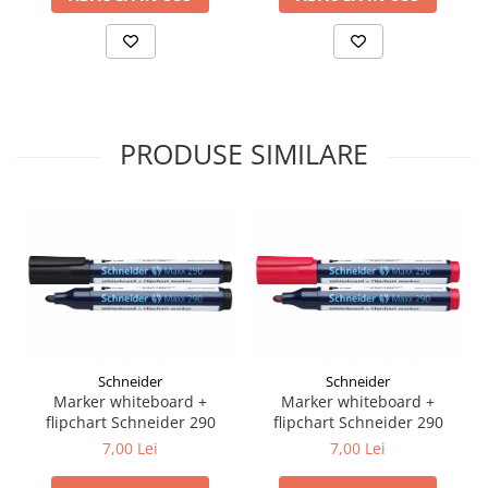
Liniare , truse geometrie
Lipici
Lipici Solid
Lipici Lichid
Markere si Carioci
PRODUSE SIMILARE
Carioci
Markere
Markere Acrilice
Markere creta lichida
Markere Evidentiatoare Highlighter
Markere Permanente
Markere Whiteboard
Penare
Schneider
Schneider
Marker whiteboard +
Marker whiteboard +
Pensule scolare
flipchart Schneider 290
flipchart Schneider 290
Picuri si corectoare
7,00 Lei
7,00 Lei
Plastelina