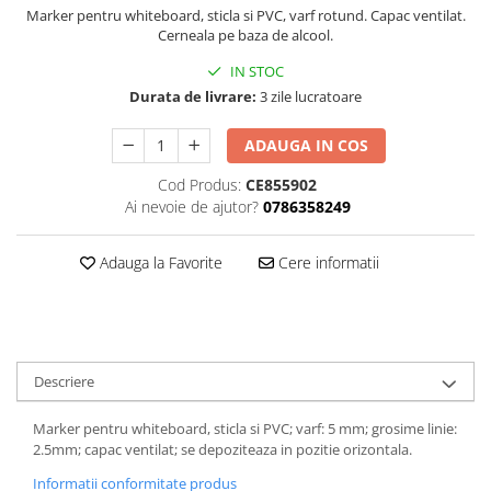
Suporti pictura
Marker pentru whiteboard, sticla si PVC, varf rotund. Capac ventilat.
Caiete A4
Ceasuri
Cerneala pe baza de alcool.
Caiete A5
Blocuri pictura
Harti si Globuri
IN STOC
Caiete Speciale
Panza pe sasiu
Lazi
Durata de livrare:
3 zile lucratoare
Coperte Plastic
Auxiliare pictura
Litere si cifre
Spirala
Alte auxiliare
ADAUGA IN COS
Capsatoare ,Decapsatoare,
Machete lemn
Auxiliare pictura in acrilic
Perforatoare
Cod Produs:
CE855902
Auxiliare pictura in tempera. guase
Puzzle 3D
Ai nevoie de ajutor?
0786358249
Carnetele
Auxiliare pictura in ulei
Rame si suporti foto
Creioane Colorate scoala
Grunduri
Adauga la Favorite
Cere informatii
Mape si Tuburi port desen
Creioane cerate
Sevalete
Creioane colorate
Creioane colorate acuarelabile
Sevalete teren
Foarfece/Cuttere si Produse de
Accesorii pictura
Descriere
taiere
Cutite pictura
Folii protectie , mape, dosare
Marker pentru whiteboard, sticla si PVC; varf: 5 mm; grosime linie:
Pahare pictura
2.5mm; capac ventilat; se depoziteaza in pozitie orizontala.
Ghiozdane
Palete
Informatii conformitate produs