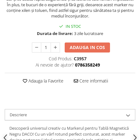
Hartie
În plus, te bucuri de o experiență fără griji, deoarece acest marker nu
Carton Colorat
conține xilen și toluen, fiind astfel sigur pentru sănătatea ta și pentru
mediul înconjurător.
Hartie Colorata
IN STOC
Hartie Copiator
Durata de livrare:
3 zile lucratoare
Hartie Creponata
Hartie Foto
ADAUGA IN COS
Hartie Glasata
Cod Produs:
C3957
Instrumente de scris
Ai nevoie de ajutor?
0786358249
Accesorii scriere
Creioane automate , mine
Adauga la Favorite
Cere informatii
Creioane grafice
Cu stergere
Linere
Pixuri
Descriere
Rollere
Stilouri
Descoperă universul creativ cu Markerul pentru Tablă Magnetică
Laminatoare si accesorii
Negru DACO! Cu un vârf rotund perfect conturat, acest marker