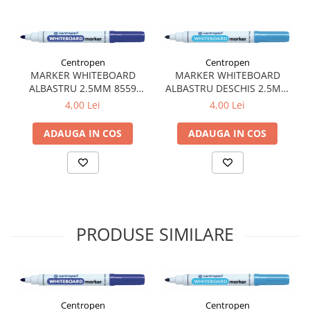
Plicuri
Radiere scoala
Rezerve
Centropen
Centropen
Cerneala
MARKER WHITEBOARD
MARKER WHITEBOARD
ALBASTRU 2.5MM 8559
ALBASTRU DESCHIS 2.5MM
Cerneala Calimara, Patroane
CENTROPEN
8559 CENTROPEN
4,00 Lei
4,00 Lei
Markere
Termosensibile
ADAUGA IN COS
ADAUGA IN COS
Table magnetice si de pluta
PRODUSE SIMILARE
Centropen
Centropen