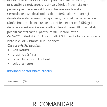
devine partenerul ideal pentru proiectele tale artistice și
Liniare , truse geometrie
prezentările captivante. Grosimea vârfului, între 1 și 3 mm,
permite precizie și versatilitate în fiecare linie trasată.
Lipici
Cerneala pe bază de alcool nu doar oferă culori vibrante și
Lipici Solid
durabilitate, dar și se usucă rapid, asigurându-ți că lucrările tale
rămân impecabile. În plus, te bucuri de o experiență fără griji,
Lipici Lichid
deoarece acest marker nu conține xilen și toluen, fiind astfel sigur
Markere si Carioci
pentru sănătatea ta și pentru mediul înconjurător.
Cu DACO alături, dă frâu liber creativității tale și adu fiecare idee la
Carioci
viață în culori vibrante și linii perfecte!
Markere
Caracteristici produs:
Markere Acrilice
vârf rotund
grosime vârf: 1-3 mm
Markere creta lichida
cerneală pe bază de alcool
Markere Evidentiatoare Highlighter
culoare: negru
Markere Permanente
Informatii conformitate produs
Markere Whiteboard
Penare
Review-uri
(0)
Pensule scolare
Picuri si corectoare
RECOMANDARI
Plastelina