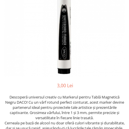
Suporti pictura
Caiete A4
Ceasuri
Caiete A5
Blocuri pictura
Harti si Globuri
Caiete Speciale
Panza pe sasiu
Lazi
Coperte Plastic
Auxiliare pictura
Litere si cifre
Spirala
Alte auxiliare
Capsatoare ,Decapsatoare,
Machete lemn
Auxiliare pictura in acrilic
Perforatoare
Auxiliare pictura in tempera. guase
Puzzle 3D
Carnetele
Auxiliare pictura in ulei
Rame si suporti foto
Creioane Colorate scoala
Grunduri
Mape si Tuburi port desen
Creioane cerate
Sevalete
Creioane colorate
3,00 Lei
Creioane colorate acuarelabile
Sevalete teren
Foarfece/Cuttere si Produse de
Descoperă universul creativ cu Markerul pentru Tablă Magnetică
Accesorii pictura
Negru DACO! Cu un vârf rotund perfect conturat, acest marker devine
taiere
Cutite pictura
partenerul ideal pentru proiectele tale artistice și prezentările
Folii protectie , mape, dosare
captivante. Grosimea vârfului, între 1 și 3 mm, permite precizie și
Pahare pictura
versatilitate în fiecare linie trasată.
Ghiozdane
Palete
Cerneala pe bază de alcool nu doar oferă culori vibrante și durabilitate,
dar și se usucă rapid, asigurându-ți că lucrările tale rămân impecabile.