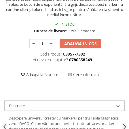
Hartie
În plus, te bucuri de o experiență fără griji, deoarece acest marker nu
Carton Colorat
conține xilen și toluen, fiind astfel sigur pentru sănătatea ta și pentru
mediul înconjurător.
Hartie Colorata
IN STOC
Hartie Copiator
Durata de livrare:
3 zile lucratoare
Hartie Creponata
Hartie Foto
ADAUGA IN COS
Hartie Glasata
Cod Produs:
C3957-7392
Instrumente de scris
Ai nevoie de ajutor?
0786358249
Accesorii scriere
Creioane automate , mine
Adauga la Favorite
Cere informatii
Creioane grafice
Cu stergere
Linere
Pixuri
Descriere
Rollere
Stilouri
Descoperă universul creativ cu Markerul pentru Tablă Magnetică
Laminatoare si accesorii
verde DACO! Cu un vârf rotund perfect conturat, acest marker