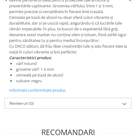
devine partenerul ideal pentru proiectele tale artistice și
Liniare , truse geometrie
prezentările captivante. Grosimea vârfului, între 1 și 3 mm,
permite precizie și versatilitate în fiecare linie trasată.
Lipici
Cerneala pe bază de alcool nu doar oferă culori vibrante și
Lipici Solid
durabilitate, dar și se usucă rapid, asigurându-ți că lucrările tale
rămân impecabile. În plus, te bucuri de o experiență fără griji,
Lipici Lichid
deoarece acest marker nu conține xilen și toluen, fiind astfel sigur
Markere si Carioci
pentru sănătatea ta și pentru mediul înconjurător.
Cu DACO alături, dă frâu liber creativității tale și adu fiecare idee la
Carioci
viață în culori vibrante și linii perfecte!
Markere
Caracteristici produs:
Markere Acrilice
vârf rotund
grosime vârf: 1-3 mm
Markere creta lichida
cerneală pe bază de alcool
Markere Evidentiatoare Highlighter
culoare: negru
Markere Permanente
Informatii conformitate produs
Markere Whiteboard
Penare
Review-uri
(0)
Pensule scolare
Picuri si corectoare
RECOMANDARI
Plastelina