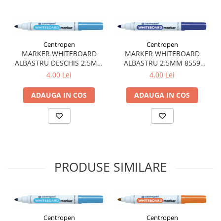
Plicuri
Radiere scoala
Rezerve
Centropen
Centropen
Cerneala
MARKER WHITEBOARD
MARKER WHITEBOARD
ALBASTRU DESCHIS 2.5MM
ALBASTRU 2.5MM 8559
Cerneala Calimara, Patroane
8559 CENTROPEN
CENTROPEN
4,00 Lei
4,00 Lei
Markere
Termosensibile
ADAUGA IN COS
ADAUGA IN COS
Table magnetice si de pluta
PRODUSE SIMILARE
Centropen
Centropen