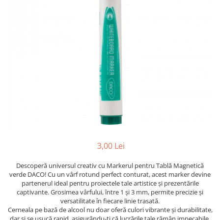
Suporti pictura
Caiete A4
Ceasuri
Caiete A5
Blocuri pictura
Harti si Globuri
Caiete Speciale
Panza pe sasiu
Lazi
Coperte Plastic
Auxiliare pictura
Litere si cifre
Spirala
Alte auxiliare
Capsatoare ,Decapsatoare,
Machete lemn
Auxiliare pictura in acrilic
Perforatoare
Auxiliare pictura in tempera. guase
Puzzle 3D
Carnetele
Auxiliare pictura in ulei
Rame si suporti foto
Creioane Colorate scoala
Grunduri
Mape si Tuburi port desen
Creioane cerate
Sevalete
Creioane colorate
3,00 Lei
Creioane colorate acuarelabile
Sevalete teren
Foarfece/Cuttere si Produse de
Descoperă universul creativ cu Markerul pentru Tablă Magnetică
Accesorii pictura
verde DACO! Cu un vârf rotund perfect conturat, acest marker devine
taiere
Cutite pictura
partenerul ideal pentru proiectele tale artistice și prezentările
Folii protectie , mape, dosare
captivante. Grosimea vârfului, între 1 și 3 mm, permite precizie și
Pahare pictura
versatilitate în fiecare linie trasată.
Ghiozdane
Palete
Cerneala pe bază de alcool nu doar oferă culori vibrante și durabilitate,
dar și se usucă rapid, asigurându-ți că lucrările tale rămân impecabile.