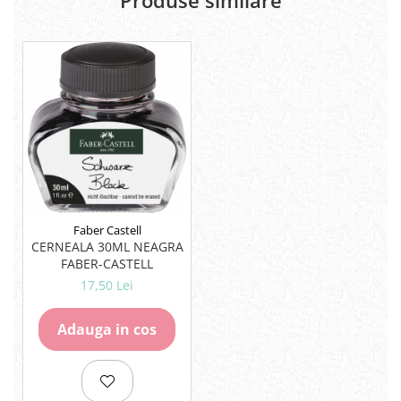
Produse similare
Rezerve
Cerneala
Cerneala Calimara, Patroane
Markere
Termosensibile
Table magnetice si de pluta
Faber Castell
CERNEALA 30ML NEAGRA
FABER-CASTELL
17,50 Lei
Adauga in cos