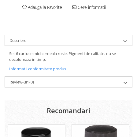
Carton Colorat
Adauga la Favorite
Cere informatii
Hartie Colorata
Hartie Copiator
Hartie Creponata
Hartie Foto
Hartie Glasata
Descriere
Instrumente de scris
Set 6 cartuse mici cerneala rosie. Pigmenti de calitate, nu se
Accesorii scriere
decoloreaza in timp.
Creioane automate , mine
Informatii conformitate produs
Creioane grafice
Cu stergere
Review-uri
(0)
Linere
Pixuri
Rollere
Stilouri
Recomandari
Laminatoare si accesorii
Liniare , truse geometrie
Lipici