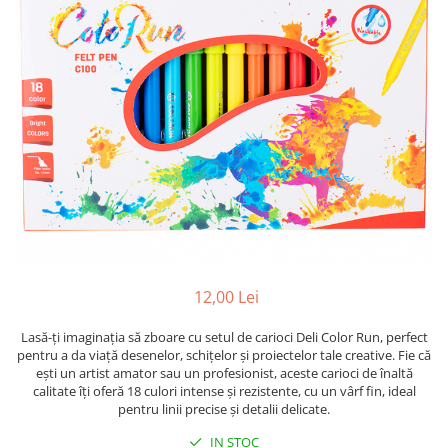
Suporti pictura
Caiete A4
Ceasuri
Caiete A5
Blocuri pictura
Harti si Globuri
Caiete Speciale
Panza pe sasiu
Lazi
Coperte Plastic
Auxiliare pictura
Litere si cifre
Spirala
Alte auxiliare
Capsatoare ,Decapsatoare,
Machete lemn
Auxiliare pictura in acrilic
Perforatoare
Auxiliare pictura in tempera. guase
Puzzle 3D
Carnetele
Auxiliare pictura in ulei
Rame si suporti foto
Creioane Colorate scoala
Grunduri
Mape si Tuburi port desen
Creioane cerate
Sevalete
Creioane colorate
12,00 Lei
Creioane colorate acuarelabile
Sevalete teren
Foarfece/Cuttere si Produse de
Lasă-ți imaginația să zboare cu setul de carioci Deli Color Run, perfect
Accesorii pictura
pentru a da viață desenelor, schițelor și proiectelor tale creative. Fie că
taiere
Cutite pictura
ești un artist amator sau un profesionist, aceste carioci de înaltă
Folii protectie , mape, dosare
calitate îți oferă 18 culori intense și rezistente, cu un vârf fin, ideal
Pahare pictura
pentru linii precise și detalii delicate.
Ghiozdane
Palete
IN STOC