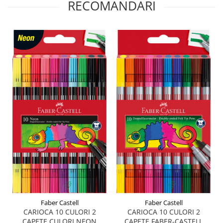
RECOMANDARI
Plicuri
Radiere scoala
Rezerve
Cerneala
Cerneala Calimara, Patroane
Markere
Termosensibile
Table magnetice si de pluta
Faber Castell
Faber Castell
CARIOCA 10 CULORI 2
CARIOCA 10 CULORI 2
CAPETE CULORI NEON
CAPETE FABER-CASTELL