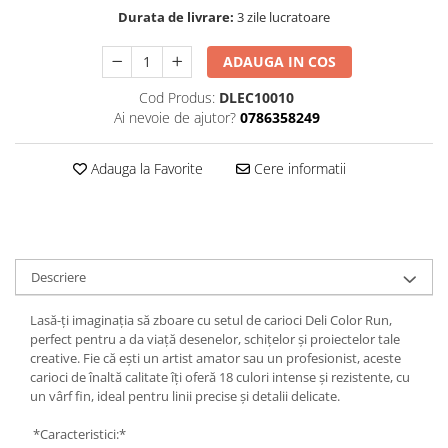
Hartie
Durata de livrare:
3 zile lucratoare
Carton Colorat
Hartie Colorata
ADAUGA IN COS
Hartie Copiator
Cod Produs:
DLEC10010
Hartie Creponata
Ai nevoie de ajutor?
0786358249
Hartie Foto
Hartie Glasata
Adauga la Favorite
Cere informatii
Instrumente de scris
Accesorii scriere
Creioane automate , mine
Creioane grafice
Descriere
Cu stergere
Lasă-ți imaginația să zboare cu setul de carioci Deli Color Run,
Linere
perfect pentru a da viață desenelor, schițelor și proiectelor tale
Pixuri
creative. Fie că ești un artist amator sau un profesionist, aceste
Rollere
carioci de înaltă calitate îți oferă 18 culori intense și rezistente, cu
un vârf fin, ideal pentru linii precise și detalii delicate.
Stilouri
Laminatoare si accesorii
*Caracteristici:*