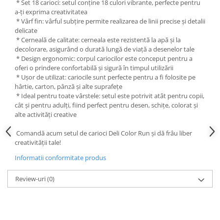
* Set 18 carioci: setul conține 18 culori vibrante, perfecte pentru
Liniare , truse geometrie
a-ți exprima creativitatea
Lipici
* Vârf fin: vârful subțire permite realizarea de linii precise și detalii
delicate
Lipici Solid
* Cerneală de calitate: cerneala este rezistentă la apă și la
Lipici Lichid
decolorare, asigurând o durată lungă de viață a desenelor tale
* Design ergonomic: corpul cariocilor este conceput pentru a
Markere si Carioci
oferi o prindere confortabilă și sigură în timpul utilizării
Carioci
* Ușor de utilizat: cariocile sunt perfecte pentru a fi folosite pe
hârtie, carton, pânză și alte suprafețe
Markere
* Ideal pentru toate vârstele: setul este potrivit atât pentru copii,
Markere Acrilice
cât și pentru adulți, fiind perfect pentru desen, schițe, colorat și
alte activități creative
Markere creta lichida
Markere Evidentiatoare Highlighter
Comandă acum setul de carioci Deli Color Run și dă frâu liber
Markere Permanente
creativității tale!
Markere Whiteboard
Informatii conformitate produs
Penare
Review-uri
(0)
Pensule scolare
Picuri si corectoare
Plastelina