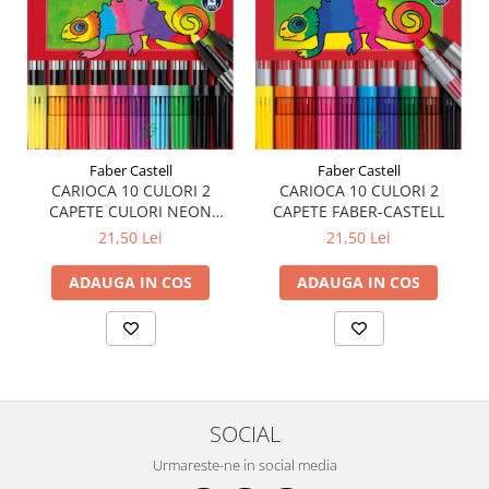
Faber Castell
Faber Castell
CARIOCA 10 CULORI 2
CARIOCA 10 CULORI 2
CAPETE CULORI NEON
CAPETE FABER-CASTELL
FABER-CASTELL
21,50 Lei
21,50 Lei
ADAUGA IN COS
ADAUGA IN COS
SOCIAL
Urmareste-ne in social media