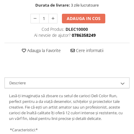
Hartie
Durata de livrare:
3 zile lucratoare
Carton Colorat
Hartie Colorata
ADAUGA IN COS
Hartie Copiator
Cod Produs:
DLEC10000
Hartie Creponata
Ai nevoie de ajutor?
0786358249
Hartie Foto
Hartie Glasata
Adauga la Favorite
Cere informatii
Instrumente de scris
Accesorii scriere
Creioane automate , mine
Creioane grafice
Descriere
Cu stergere
Lasă-ți imaginația să zboare cu setul de carioci Deli Color Run,
Linere
perfect pentru a da viață desenelor, schițelor și proiectelor tale
Pixuri
creative. Fie că ești un artist amator sau un profesionist, aceste
Rollere
carioci de înaltă calitate îți oferă 12 culori intense și rezistente, cu
un vârf fin, ideal pentru linii precise și detalii delicate.
Stilouri
Laminatoare si accesorii
*Caracteristici:*