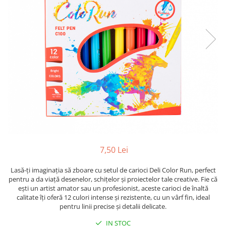
Suporti pictura
Caiete A4
Ceasuri
Caiete A5
Blocuri pictura
Harti si Globuri
Caiete Speciale
Panza pe sasiu
Lazi
Coperte Plastic
Auxiliare pictura
Litere si cifre
Spirala
Alte auxiliare
Capsatoare ,Decapsatoare,
Machete lemn
Auxiliare pictura in acrilic
Perforatoare
Auxiliare pictura in tempera. guase
Puzzle 3D
Carnetele
Auxiliare pictura in ulei
Rame si suporti foto
Creioane Colorate scoala
Grunduri
Mape si Tuburi port desen
Creioane cerate
Sevalete
Creioane colorate
7,50 Lei
Creioane colorate acuarelabile
Sevalete teren
Foarfece/Cuttere si Produse de
Lasă-ți imaginația să zboare cu setul de carioci Deli Color Run, perfect
Accesorii pictura
pentru a da viață desenelor, schițelor și proiectelor tale creative. Fie că
taiere
Cutite pictura
ești un artist amator sau un profesionist, aceste carioci de înaltă
Folii protectie , mape, dosare
calitate îți oferă 12 culori intense și rezistente, cu un vârf fin, ideal
Pahare pictura
pentru linii precise și detalii delicate.
Ghiozdane
Palete
IN STOC