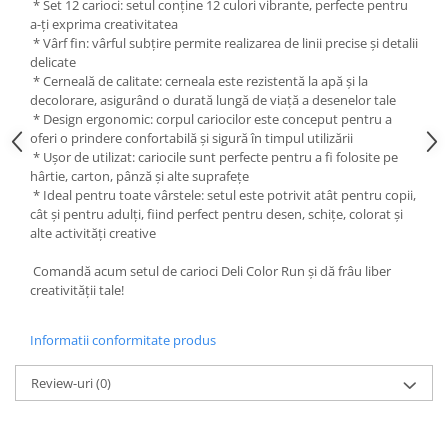
* Set 12 carioci: setul conține 12 culori vibrante, perfecte pentru
Liniare , truse geometrie
a-ți exprima creativitatea
Lipici
* Vârf fin: vârful subțire permite realizarea de linii precise și detalii
delicate
Lipici Solid
* Cerneală de calitate: cerneala este rezistentă la apă și la
Lipici Lichid
decolorare, asigurând o durată lungă de viață a desenelor tale
* Design ergonomic: corpul cariocilor este conceput pentru a
Markere si Carioci
oferi o prindere confortabilă și sigură în timpul utilizării
Carioci
* Ușor de utilizat: cariocile sunt perfecte pentru a fi folosite pe
hârtie, carton, pânză și alte suprafețe
Markere
* Ideal pentru toate vârstele: setul este potrivit atât pentru copii,
Markere Acrilice
cât și pentru adulți, fiind perfect pentru desen, schițe, colorat și
alte activități creative
Markere creta lichida
Markere Evidentiatoare Highlighter
Comandă acum setul de carioci Deli Color Run și dă frâu liber
Markere Permanente
creativității tale!
Markere Whiteboard
Penare
Informatii conformitate produs
Pensule scolare
Review-uri
(0)
Picuri si corectoare
Plastelina