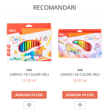
Plicuri
RECOMANDARI
Radiere scoala
Rezerve
Cerneala
Cerneala Calimara, Patroane
Markere
Termosensibile
Table magnetice si de pluta
Deli
Deli
CARIOCI 18 CULORI DELI
CARIOCI 24 CULORI DELI
12,00 Lei
16,00 Lei
ADAUGA IN COS
ADAUGA IN COS