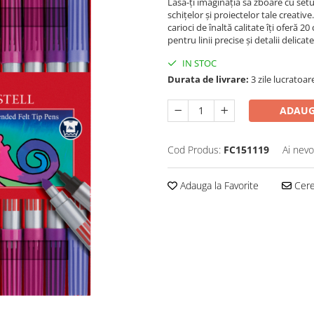
Lasă-ți imaginația să zboare cu setu
schițelor și proiectelor tale creativ
carioci de înaltă calitate îți oferă 2
pentru linii precise și detalii delica
IN STOC
Durata de livrare:
3 zile lucratoar
ADAUG
Cod Produs:
FC151119
Ai nevo
Adauga la Favorite
Cere 