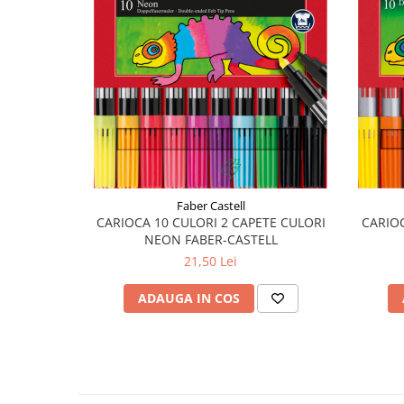
Plicuri
Radiere scoala
Rezerve
Cerneala
Cerneala Calimara, Patroane
Markere
Termosensibile
Table magnetice si de pluta
Faber Castell
CARIOCA 10 CULORI 2 CAPETE CULORI
CARIOC
NEON FABER-CASTELL
21,50 Lei
ADAUGA IN COS