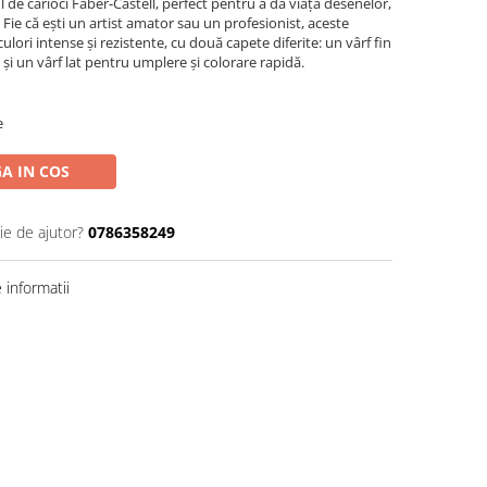
l de carioci Faber-Castell, perfect pentru a da viață desenelor,
e. Fie că ești un artist amator sau un profesionist, aceste
0 culori intense și rezistente, cu două capete diferite: un vârf fin
te și un vârf lat pentru umplere și colorare rapidă.
e
A IN COS
ie de ajutor?
0786358249
informatii