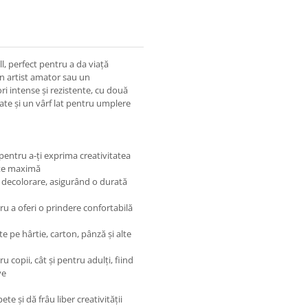
l, perfect pentru a da viață
 un artist amator sau un
lori intense și rezistente, cu două
licate și un vârf lat pentru umplere
e pentru a-ți exprima creativitatea
tate maximă
la decolorare, asigurând o durată
u a oferi o prindere confortabilă
ite pe hârtie, carton, pânză și alte
u copii, cât și pentru adulți, fiind
ve
 și dă frâu liber creativității