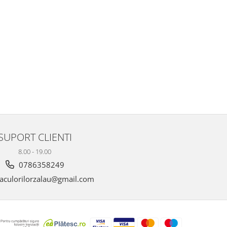
SUPORT CLIENTI
8.00 - 19.00
0786358249
aculorilorzalau@gmail.com