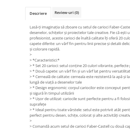
Hartie
Carton Colorat
Review-uri
(0)
Descriere
Hartie Colorata
Hartie Copiator
Lasă-ți imaginația să zboare cu setul de carioci Faber-Castel
Hartie Creponata
desenelor, schițelor și proiectelor tale creative. Fie că ești
profesionist, aceste carioci de înaltă calitate îți oferă 20 cu
Hartie Foto
capete diferite: un vârf fin pentru linii precise și detalii de
Hartie Glasata
și colorare rapidă.
>
Instrumente de scris
> *Caracteristici:*
Accesorii scriere
> * Set 20 carioci: setul conține 20 culori vibrante, perfect
> * Două capete: un vârf fin și un vârf lat pentru versatili
Creioane automate , mine
> * Cerneală de calitate: cerneala este rezistentă la apă și 
Creioane grafice
lungă de viață a desenelor tale
Cu stergere
> * Design ergonomic: corpul cariocilor este conceput pentr
și sigură în timpul utilizării
Linere
> * Ușor de utilizat: cariocile sunt perfecte pentru a fi folos
Pixuri
suprafețe
Rollere
> * Ideal pentru toate vârstele: setul este potrivit atât pentr
perfect pentru desen, schițe, colorat și alte activități creati
Stilouri
>
Laminatoare si accesorii
> Comandă acum setul de carioci Faber-Castell cu două capete