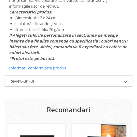
notițe cât mai viu colorate, ca învățatul să fie atractiv și
informațiile ușor de reținut.
Lipici Solid
Caracteristici produs:
Lipici Lichid
Dimensiuni: 17 x 24 cm
Markere si Carioci
Liniatură: dictando și velin
Număr file: 24 file, 70 g/mp
Carioci
!! Alegeți culorile personalizate în secțiunea de mesaje
Markere
înainte de a finaliza comanda cu specificația : culori pentru
Markere Acrilice
băieți sau fete. Altfel, comanda va fi expediată cu caiete de
culori aleatorii.
Markere creta lichida
*Prețul este pe bucată.
Markere Evidentiatoare Highlighter
Markere Permanente
Informatii conformitate produs
Markere Whiteboard
Review-uri
(0)
Penare
Pensule scolare
Picuri si corectoare
Recomandari
Plastelina
Plicuri
Radiere scoala