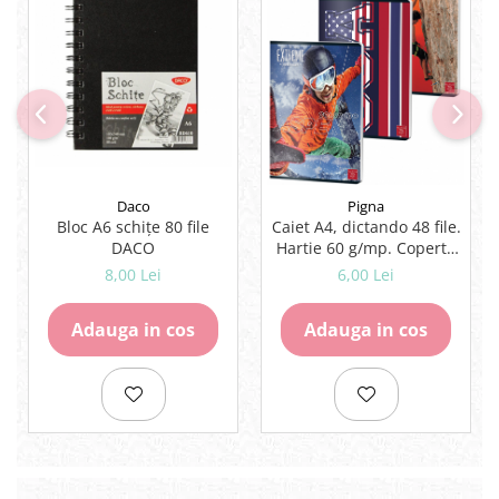
Rezerve
Cerneala
Cerneala Calimara, Patroane
Markere
Termosensibile
Table magnetice si de pluta
Daco
Pigna
Bloc A6 schițe 80 file
Caiet A4, dictando 48 file.
DACO
Hartie 60 g/mp. Coperta
lucioasa, tipar policromie.
8,00 Lei
6,00 Lei
Adauga in cos
Adauga in cos