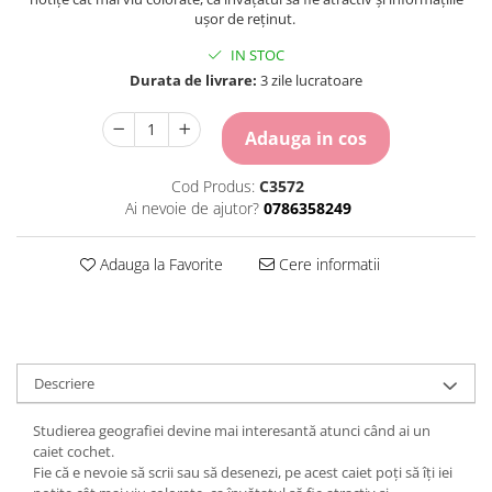
Carton Colorat
ușor de reținut.
Hartie Colorata
IN STOC
Hartie Copiator
Durata de livrare:
3 zile lucratoare
Hartie Creponata
Hartie Foto
Adauga in cos
Hartie Glasata
Instrumente de scris
Cod Produs:
C3572
Accesorii scriere
Ai nevoie de ajutor?
0786358249
Creioane automate , mine
Creioane grafice
Adauga la Favorite
Cere informatii
Cu stergere
Linere
Pixuri
Rollere
Descriere
Stilouri
Laminatoare si accesorii
Studierea geografiei devine mai interesantă atunci când ai un
Liniare , truse geometrie
caiet cochet.
Fie că e nevoie să scrii sau să desenezi, pe acest caiet poți să îți iei
Lipici