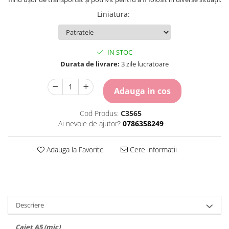
Carton Colorat
Liniatura
:
Hartie Colorata
Hartie Copiator
Hartie Creponata
IN STOC
Hartie Foto
Durata de livrare:
3 zile lucratoare
Hartie Glasata
Instrumente de scris
Adauga in cos
Accesorii scriere
Creioane automate , mine
Cod Produs:
C3565
Creioane grafice
Ai nevoie de ajutor?
0786358249
Cu stergere
Linere
Adauga la Favorite
Cere informatii
Pixuri
Rollere
Stilouri
Laminatoare si accesorii
Descriere
Liniare , truse geometrie
Lipici
Caiet A5 (mic)