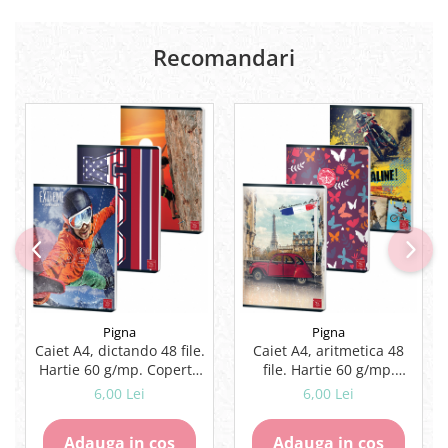
Rezerve
Cerneala
Recomandari
Cerneala Calimara, Patroane
Markere
Termosensibile
Table magnetice si de pluta
Pigna
Pigna
Caiet A4, dictando 48 file.
Caiet A4, aritmetica 48
Hartie 60 g/mp. Coperta
file. Hartie 60 g/mp.
lucioasa, tipar policromie.
Coperta lucioasa, tipar
6,00 Lei
6,00 Lei
policromie.
Adauga in cos
Adauga in cos