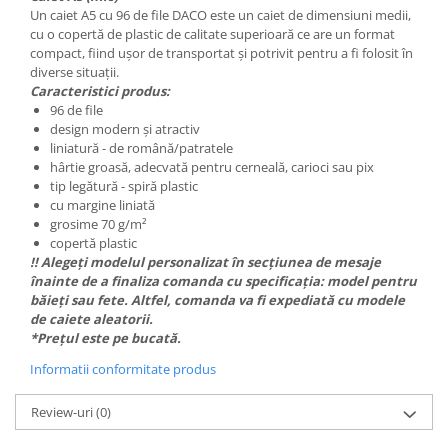
Un caiet A5 cu 96 de file DACO este un caiet de dimensiuni medii,
Lipici Solid
cu o copertă de plastic de calitate superioară ce are un format
Lipici Lichid
compact, fiind ușor de transportat și potrivit pentru a fi folosit în
Markere si Carioci
diverse situații.
Caracteristici produs:
Carioci
96 de file
Markere
design modern și atractiv
liniatură - de română/patratele
Markere Acrilice
hârtie groasă, adecvată pentru cerneală, carioci sau pix
Markere creta lichida
tip legătură - spiră plastic
Markere Evidentiatoare Highlighter
cu margine liniată
Markere Permanente
grosime 70 g/m²
copertă plastic
Markere Whiteboard
!! Alegeți modelul personalizat în secțiunea de mesaje
Penare
înainte de a finaliza comanda cu specificația: model pentru
băieți sau fete. Altfel, comanda va fi expediată cu modele
Pensule scolare
de caiete aleatorii.
Picuri si corectoare
*Prețul este pe bucată.
Plastelina
Informatii conformitate produs
Plicuri
Review-uri
(0)
Radiere scoala