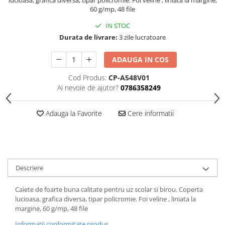
Hartie
60 g/mp, 48 file
Carton Colorat
IN STOC
Hartie Colorata
Durata de livrare:
3 zile lucratoare
Hartie Copiator
Hartie Creponata
ADAUGA IN COS
Hartie Foto
Cod Produs:
CP-A548V01
Hartie Glasata
Ai nevoie de ajutor?
0786358249
Instrumente de scris
Accesorii scriere
Adauga la Favorite
Cere informatii
Creioane automate , mine
Creioane grafice
Cu stergere
Linere
Descriere
Pixuri
Rollere
Caiete de foarte buna calitate pentru uz scolar si birou. Coperta
lucioasa, grafica diversa, tipar policromie. Foi veline , liniata la
Stilouri
margine, 60 g/mp, 48 file
Laminatoare si accesorii
Informatii conformitate produs