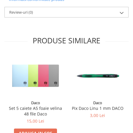
Liniare , truse geometrie
Review-uri
(0)
Lipici
Lipici Solid
Lipici Lichid
Markere si Carioci
PRODUSE SIMILARE
Carioci
Markere
Markere Acrilice
Markere creta lichida
Markere Evidentiatoare Highlighter
Markere Permanente
Markere Whiteboard
Penare
Daco
Daco
Set 5 caiete A5 foaie velina
Pix Daco Linu 1 mm DACO
Pensule scolare
48 file Daco
3,00 Lei
Picuri si corectoare
15,00 Lei
Plastelina