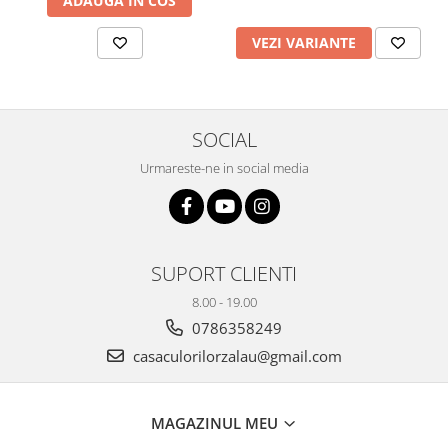
ADAUGA IN COS
Plicuri
VEZI VARIANTE
Radiere scoala
Rezerve
Cerneala
Cerneala Calimara, Patroane
SOCIAL
Markere
Urmareste-ne in social media
Termosensibile
Table magnetice si de pluta
SUPORT CLIENTI
8.00 - 19.00
0786358249
casaculorilorzalau@gmail.com
MAGAZINUL MEU