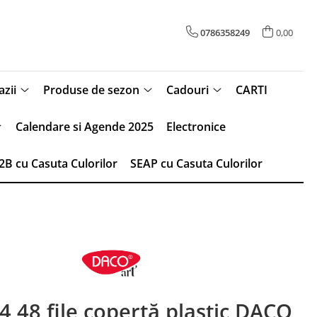
0786358249
0,00
zii
Produse de sezon
Cadouri
CARTI
Calendare si Agende 2025
Electronice
2B cu Casuta Culorilor
SEAP cu Casuta Culorilor
4 48 file copertă plastic DACO