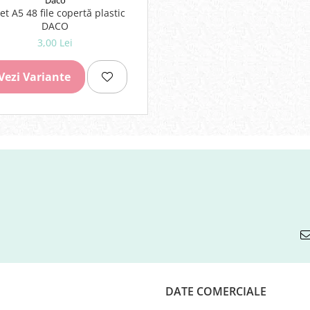
Daco
et A5 48 file copertă plastic
DACO
3,00 Lei
Vezi Variante
DATE COMERCIALE