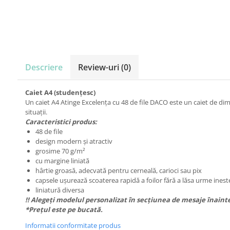
Carton Colorat
Hartie Colorata
Hartie Copiator
Hartie Creponata
Hartie Foto
Descriere
Review-uri
(0)
Hartie Glasata
Instrumente de scris
Caiet A4 (studențesc)
Accesorii scriere
Un caiet A4 Atinge Excelența cu 48 de file DACO este un caiet de dime
Creioane automate , mine
situații.
Creioane grafice
Caracteristici produs:
48 de file
Cu stergere
design modern și atractiv
Linere
grosime 70 g/m²
Pixuri
cu margine liniată
Rollere
hârtie groasă, adecvată pentru cerneală, carioci sau pix
capsele ușurează scoaterea rapidă a foilor fără a lăsa urme inest
Stilouri
liniatură diversa
Laminatoare si accesorii
!! Alegeți modelul personalizat în secțiunea de mesaje înainte
*Prețul este pe bucată.
Liniare , truse geometrie
Informatii conformitate produs
Lipici