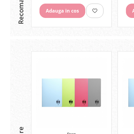
Recomandari
Rezerve
Adauga in cos
Cerneala
Cerneala Calimara, Patroane
Markere
Termosensibile
Table magnetice si de pluta