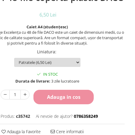
6,50 Lei
Caiet A4 (studențesc)
ge Excelența cu 48 de file DACO este un caiet de dimensiuni medii, cu o
tic de calitate superioară. Are un format compact, ușor de transportat
și potrivit pentru a fi folosit în diverse situații.
Liniatura
:
IN STOC
Durata de livrare:
3 zile lucratoare
Adauga in cos
 Produs:
c35742
Ai nevoie de ajutor?
0786358249
Adauga la Favorite
Cere informatii