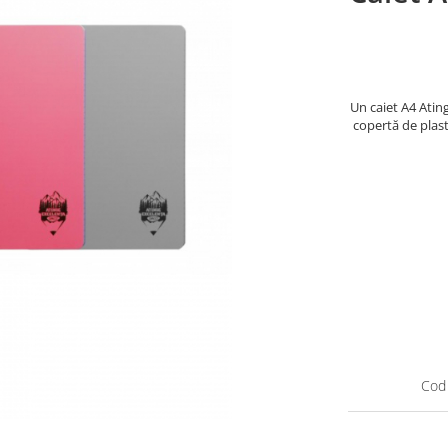
Un caiet A4 Atin
copertă de plas
Cod