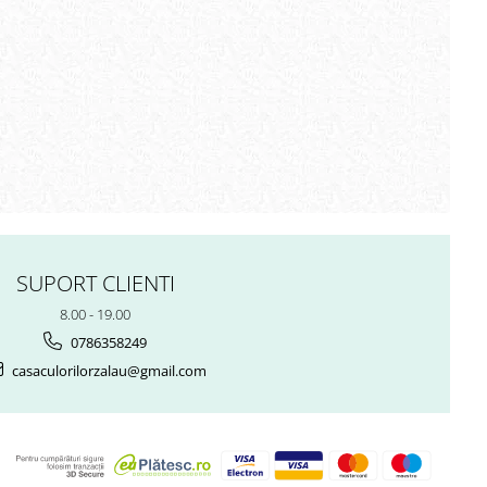
SUPORT CLIENTI
8.00 - 19.00
0786358249
casaculorilorzalau@gmail.com