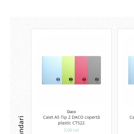
Lipici Solid
Lipici Lichid
Markere si Carioci
Carioci
Markere
Markere Acrilice
Markere creta lichida
Markere Evidentiatoare Highlighter
Markere Permanente
Markere Whiteboard
Penare
Pensule scolare
Picuri si corectoare
Plastelina
Daco
Caiet A5 Tip 2 DACO copertă
Ca
Plicuri
plastic CT522
Radiere scoala
3,00 Lei