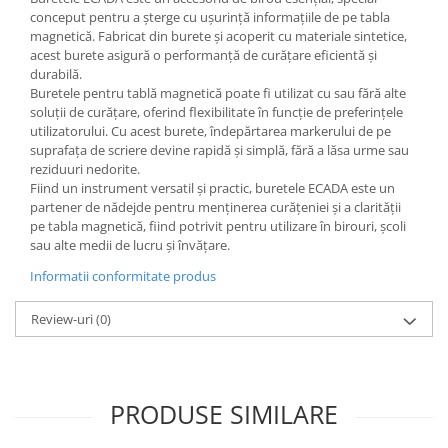
Liniare , truse geometrie
conceput pentru a șterge cu ușurință informațiile de pe tabla
magnetică. Fabricat din burete și acoperit cu materiale sintetice,
Lipici
acest burete asigură o performanță de curățare eficientă și
Lipici Solid
durabilă.
Buretele pentru tablă magnetică poate fi utilizat cu sau fără alte
Lipici Lichid
soluții de curățare, oferind flexibilitate în funcție de preferințele
Markere si Carioci
utilizatorului. Cu acest burete, îndepărtarea markerului de pe
suprafața de scriere devine rapidă și simplă, fără a lăsa urme sau
Carioci
reziduuri nedorite.
Markere
Fiind un instrument versatil și practic, buretele ECADA este un
partener de nădejde pentru menținerea curățeniei și a clarității
Markere Acrilice
pe tabla magnetică, fiind potrivit pentru utilizare în birouri, școli
Markere creta lichida
sau alte medii de lucru și învățare.
Markere Evidentiatoare Highlighter
Informatii conformitate produs
Markere Permanente
Markere Whiteboard
Review-uri
(0)
Penare
Pensule scolare
Picuri si corectoare
PRODUSE SIMILARE
Plastelina