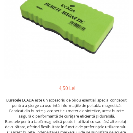
Suporti pictura
Caiete A4
Ceasuri
Caiete A5
Blocuri pictura
Harti si Globuri
Caiete Speciale
Panza pe sasiu
Lazi
Coperte Plastic
Auxiliare pictura
Litere si cifre
Spirala
Alte auxiliare
Capsatoare ,Decapsatoare,
Machete lemn
Auxiliare pictura in acrilic
Perforatoare
Auxiliare pictura in tempera. guase
Puzzle 3D
Carnetele
Auxiliare pictura in ulei
Rame si suporti foto
Creioane Colorate scoala
Grunduri
Mape si Tuburi port desen
Creioane cerate
Sevalete
Creioane colorate
4,50 Lei
Creioane colorate acuarelabile
Sevalete teren
Foarfece/Cuttere si Produse de
Buretele ECADA este un accesoriu de birou esențial, special conceput
Accesorii pictura
pentru a șterge cu ușurință informațiile de pe tabla magnetică.
taiere
Cutite pictura
Fabricat din burete și acoperit cu materiale sintetice, acest burete
Folii protectie , mape, dosare
asigură o performanță de curățare eficientă și durabilă.
Pahare pictura
Buretele pentru tablă magnetică poate fi utilizat cu sau fără alte soluții
Ghiozdane
Palete
de curățare, oferind flexibilitate în funcție de preferințele utilizatorului.
Cu acest burete, îndepărtarea markerului de pe suprafața de scriere