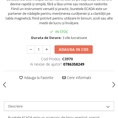
Hartie
devine rapidă și simplă, fără a lăsa urme sau reziduuri nedorite.
Carton Colorat
Fiind un instrument versatil și practic, buretele ECADA este un
partener de nădejde pentru menținerea curățeniei și a clarității pe
Hartie Colorata
tabla magnetică, fiind potrivit pentru utilizare în birouri, școli sau alte
Hartie Copiator
medii de lucru și învățare.
Hartie Creponata
IN STOC
Hartie Foto
Durata de livrare:
3 zile lucratoare
Hartie Glasata
ADAUGA IN COS
Instrumente de scris
Accesorii scriere
Cod Produs:
C3970
Ai nevoie de ajutor?
0786358249
Creioane automate , mine
Creioane grafice
Adauga la Favorite
Cere informatii
Cu stergere
Linere
Pixuri
Rollere
Stilouri
Descriere
Laminatoare si accesorii
Buretele ECADA este un accesoriu de birou esențial, special