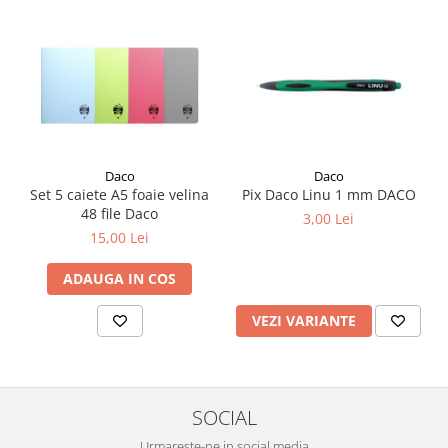
Plicuri
Radiere scoala
Rezerve
Cerneala
Cerneala Calimara, Patroane
Markere
Daco
Daco
Termosensibile
Set 5 caiete A5 foaie velina
Pix Daco Linu 1 mm DACO
Table magnetice si de pluta
48 file Daco
3,00 Lei
15,00 Lei
ADAUGA IN COS
VEZI VARIANTE
SOCIAL
Urmareste-ne in social media