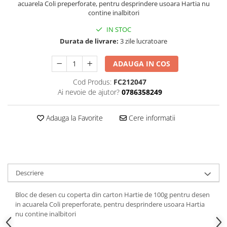
Hartie
acuarela Coli preperforate, pentru desprindere usoara Hartia nu
contine inalbitori
Carton Colorat
IN STOC
Hartie Colorata
Durata de livrare:
3 zile lucratoare
Hartie Copiator
Hartie Creponata
ADAUGA IN COS
Hartie Foto
Cod Produs:
FC212047
Hartie Glasata
Ai nevoie de ajutor?
0786358249
Instrumente de scris
Accesorii scriere
Adauga la Favorite
Cere informatii
Creioane automate , mine
Creioane grafice
Cu stergere
Linere
Descriere
Pixuri
Rollere
Bloc de desen cu coperta din carton Hartie de 100g pentru desen
Stilouri
in acuarela Coli preperforate, pentru desprindere usoara Hartia
nu contine inalbitori
Laminatoare si accesorii