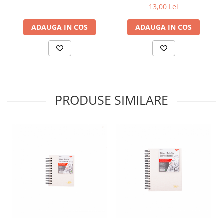
13,00 Lei
Plicuri
Radiere scoala
ADAUGA IN COS
ADAUGA IN COS
Rezerve
Cerneala
Cerneala Calimara, Patroane
Markere
Termosensibile
PRODUSE SIMILARE
Table magnetice si de pluta