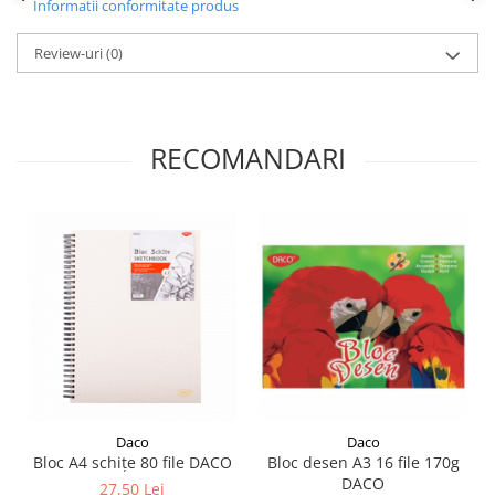
Informatii conformitate produs
Liniare , truse geometrie
Lipici
Review-uri
(0)
Lipici Solid
Lipici Lichid
Markere si Carioci
RECOMANDARI
Carioci
Markere
Markere Acrilice
Markere creta lichida
Markere Evidentiatoare Highlighter
Markere Permanente
Markere Whiteboard
Penare
Pensule scolare
Picuri si corectoare
Daco
Daco
Bloc A4 schițe 80 file DACO
Bloc desen A3 16 file 170g
Plastelina
DACO
27,50 Lei