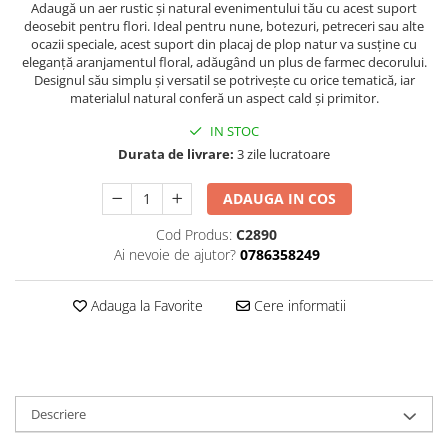
Hartie
Adaugă un aer rustic și natural evenimentului tău cu acest suport
deosebit pentru flori. Ideal pentru nune, botezuri, petreceri sau alte
Carton Colorat
ocazii speciale, acest suport din placaj de plop natur va susține cu
Hartie Colorata
eleganță aranjamentul floral, adăugând un plus de farmec decorului.
Designul său simplu și versatil se potrivește cu orice tematică, iar
Hartie Copiator
materialul natural conferă un aspect cald și primitor.
Hartie Creponata
IN STOC
Hartie Foto
Durata de livrare:
3 zile lucratoare
Hartie Glasata
Instrumente de scris
ADAUGA IN COS
Accesorii scriere
Cod Produs:
C2890
Creioane automate , mine
Ai nevoie de ajutor?
0786358249
Creioane grafice
Cu stergere
Adauga la Favorite
Cere informatii
Linere
Pixuri
Rollere
Stilouri
Descriere
Laminatoare si accesorii