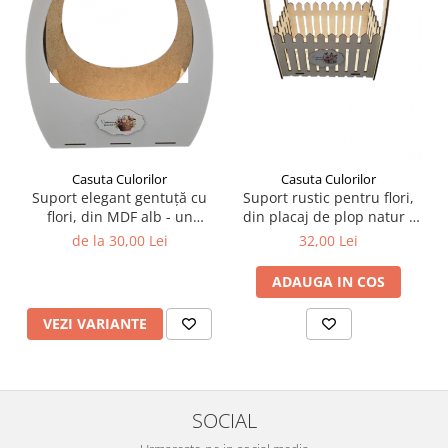
Casuta Culorilor
Casuta Culorilor
Suport elegant gentuță cu
Suport rustic pentru flori,
flori, din MDF alb - un
din placaj de plop natur -
accesoriu rafinat pentru
un accesoriu fermecător
de la 30,00 Lei
32,00 Lei
evenimente speciale!
pentru evenimente
speciale!
ADAUGA IN COS
VEZI VARIANTE
SOCIAL