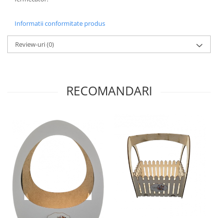
Plicuri
Radiere scoala
Informatii conformitate produs
Rezerve
Review-uri
(0)
Cerneala
Cerneala Calimara, Patroane
Markere
RECOMANDARI
Termosensibile
Table magnetice si de pluta