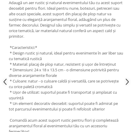
Adaugă un aer rustic și natural evenimentului tău cu acest suport
Liniare , truse geometrie
deosebit pentru flori. Ideal pentru nune, botezuri, petreceri sau
Lipici
alte ocazii speciale, acest suport din placaj de plop natur va
susține cu eleganță aranjamentul floral, adăugând un plus de
Lipici Solid
farmec decorului. Designul său simplu și versatil se potrivește cu
Lipici Lichid
orice tematică, iar materialul natural conferă un aspect cald și
primitor.
Markere si Carioci
Carioci
*Caracteristici:*
* Design rustic și natural, ideal pentru evenimente în aer liber sau
Markere
cu tematică rustică
Markere Acrilice
* Material: placaj de plop natur, rezistent și ușor de întreținut
Markere creta lichida
* Dimensiuni: 24 x 18 x 13.5 cm - o dimensiune potrivită pentru
diverse aranjamente florale
Markere Evidentiatoare Highlighter
* Culoare: natur - o culoare caldă și versatilă, care se potrivește
Markere Permanente
cu orice paletă cromatică
Markere Whiteboard
* Ușor de utilizat: suportul poate fi transportat și amplasat cu
ușurință
Penare
* Un element decorativ deosebit: suportul poate fi admirat pe
Pensule scolare
tot parcursul evenimentului și poate fi refolosit ulterior
Picuri si corectoare
Comandă acum acest suport rustic pentru flori și completează
aranjamentul floral al evenimentului tău cu un accesoriu
Plastelina
fermecător!