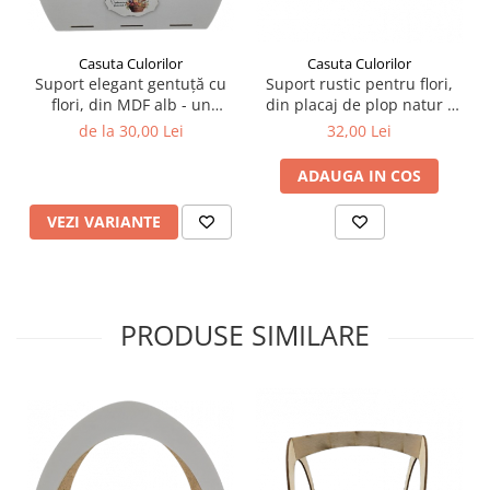
Casuta Culorilor
Casuta Culorilor
Suport elegant gentuță cu
Suport rustic pentru flori,
flori, din MDF alb - un
din placaj de plop natur -
accesoriu rafinat pentru
un accesoriu fermecător
de la 30,00 Lei
32,00 Lei
evenimente speciale!
pentru evenimente
speciale!
ADAUGA IN COS
VEZI VARIANTE
PRODUSE SIMILARE