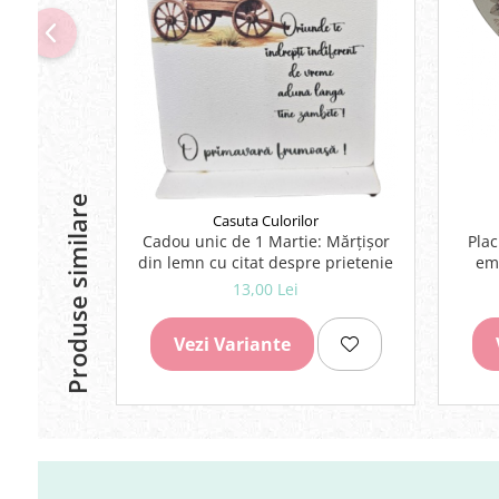
Lipici Solid
Lipici Lichid
Markere si Carioci
Carioci
Markere
Markere Acrilice
Markere creta lichida
Produse similare
Casuta Culorilor
Markere Evidentiatoare Highlighter
Cadou unic de 1 Martie: Mărțișor
Plac
Markere Permanente
din lemn cu citat despre prietenie
emo
Markere Whiteboard
me
13,00 Lei
Penare
Pensule scolare
Vezi Variante
Picuri si corectoare
Plastelina
Plicuri
Radiere scoala