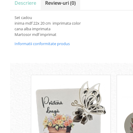
Descriere
Review-uri
(0)
Carton Colorat
Hartie Colorata
Set cadou
Hartie Copiator
inima mdf 22x 20 cm imprimata color
Hartie Creponata
cana alba imprimata
Hartie Foto
Martosor mdf imprimat
Hartie Glasata
Informatii conformitate produs
Instrumente de scris
Accesorii scriere
Creioane automate , mine
Creioane grafice
Cu stergere
Linere
Pixuri
Rollere
Stilouri
Laminatoare si accesorii
Liniare , truse geometrie
Lipici