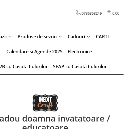
0786358249
0,00
zii
Produse de sezon
Cadouri
CARTI
Calendare si Agende 2025
Electronice
2B cu Casuta Culorilor
SEAP cu Casuta Culorilor
cadou doamna invatatoare /
educatoare