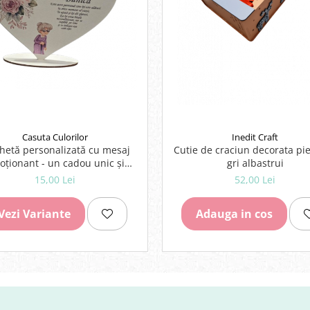
Casuta Culorilor
Inedit Craft
hetă personalizată cu mesaj
Cutie de craciun decorata pie
ționant - un cadou unic și
gri albastrui
morabil pentru persoanele
15,00 Lei
52,00 Lei
dragi!
Vezi Variante
Adauga in cos