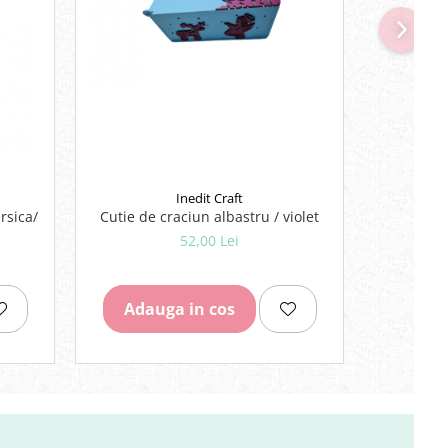
Inedit Craft
rsica/
Cutie de craciun albastru / violet
Baza ma
52,00 Lei
Adauga in cos
Adau