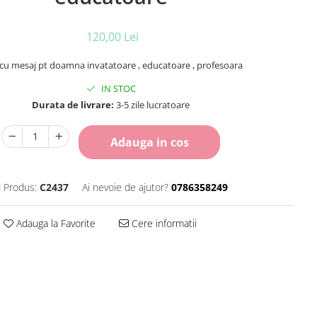
120,00 Lei
 cu mesaj pt doamna invatatoare , educatoare , profesoara
IN STOC
Durata de livrare:
3-5 zile lucratoare
Adauga in cos
 Produs:
C2437
Ai nevoie de ajutor?
0786358249
Adauga la Favorite
Cere informatii