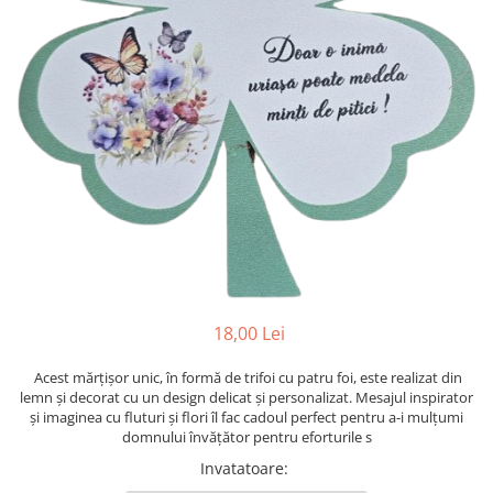
Suporti pictura
Caiete A4
Ceasuri
Caiete A5
Blocuri pictura
Harti si Globuri
Caiete Speciale
Panza pe sasiu
Lazi
Coperte Plastic
Auxiliare pictura
Litere si cifre
Spirala
Alte auxiliare
Capsatoare ,Decapsatoare,
Machete lemn
Auxiliare pictura in acrilic
Perforatoare
Auxiliare pictura in tempera. guase
Puzzle 3D
Carnetele
Auxiliare pictura in ulei
Rame si suporti foto
Creioane Colorate scoala
Grunduri
Mape si Tuburi port desen
Creioane cerate
Sevalete
Creioane colorate
18,00 Lei
Creioane colorate acuarelabile
Sevalete teren
Foarfece/Cuttere si Produse de
Accesorii pictura
Acest mărțișor unic, în formă de trifoi cu patru foi, este realizat din
taiere
lemn și decorat cu un design delicat și personalizat. Mesajul inspirator
Cutite pictura
și imaginea cu fluturi și flori îl fac cadoul perfect pentru a-i mulțumi
Folii protectie , mape, dosare
Pahare pictura
domnului învățător pentru eforturile s
Ghiozdane
Palete
Invatatoare
: