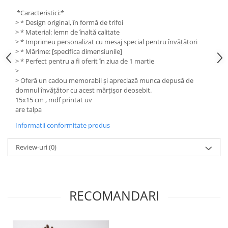
Liniare , truse geometrie
*Caracteristici:*
Lipici
> * Design original, în formă de trifoi
> * Material: lemn de înaltă calitate
Lipici Solid
> * Imprimeu personalizat cu mesaj special pentru învățători
Lipici Lichid
> * Mărime: [specifica dimensiunile]
> * Perfect pentru a fi oferit în ziua de 1 martie
Markere si Carioci
>
Carioci
> Oferă un cadou memorabil și apreciază munca depusă de
domnul învățător cu acest mărțișor deosebit.
Markere
15x15 cm , mdf printat uv
Markere Acrilice
are talpa
Markere creta lichida
Informatii conformitate produs
Markere Evidentiatoare Highlighter
Markere Permanente
Review-uri
(0)
Markere Whiteboard
Penare
Pensule scolare
RECOMANDARI
Picuri si corectoare
Plastelina