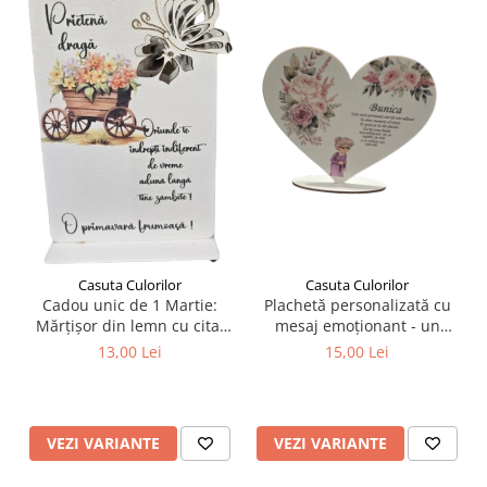
Casuta Culorilor
Casuta Culorilor
Plachetă personalizată cu
Cadou unic de 1 Martie:
mesaj emoționant - un
Mărțișor din lemn cu citat
cadou unic și memorabil
despre prietenie
15,00 Lei
13,00 Lei
pentru persoanele dragi!
VEZI VARIANTE
VEZI VARIANTE