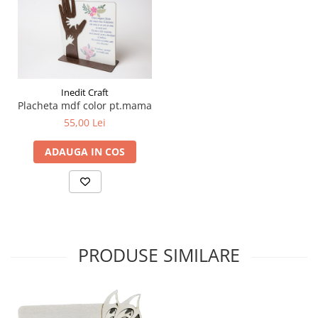
Plicuri
Radiere scoala
Rezerve
Cerneala
Inedit Craft
Cerneala Calimara, Patroane
Placheta mdf color pt.mama
Markere
55,00 Lei
Termosensibile
Table magnetice si de pluta
ADAUGA IN COS
PRODUSE SIMILARE