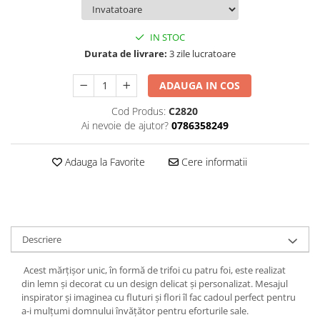
Hartie
Carton Colorat
IN STOC
Hartie Colorata
Durata de livrare:
3 zile lucratoare
Hartie Copiator
Hartie Creponata
ADAUGA IN COS
Hartie Foto
Cod Produs:
C2820
Hartie Glasata
Ai nevoie de ajutor?
0786358249
Instrumente de scris
Accesorii scriere
Adauga la Favorite
Cere informatii
Creioane automate , mine
Creioane grafice
Cu stergere
Linere
Descriere
Pixuri
Rollere
Acest mărțișor unic, în formă de trifoi cu patru foi, este realizat
din lemn și decorat cu un design delicat și personalizat. Mesajul
Stilouri
inspirator și imaginea cu fluturi și flori îl fac cadoul perfect pentru
Laminatoare si accesorii
a-i mulțumi domnului învățător pentru eforturile sale.