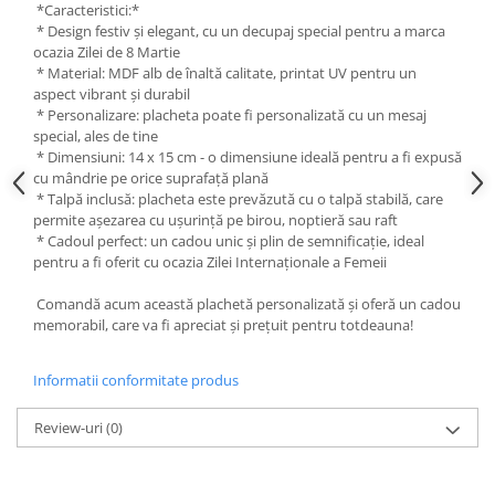
*Caracteristici:*
Liniare , truse geometrie
* Design festiv și elegant, cu un decupaj special pentru a marca
Lipici
ocazia Zilei de 8 Martie
* Material: MDF alb de înaltă calitate, printat UV pentru un
Lipici Solid
aspect vibrant și durabil
Lipici Lichid
* Personalizare: placheta poate fi personalizată cu un mesaj
special, ales de tine
Markere si Carioci
* Dimensiuni: 14 x 15 cm - o dimensiune ideală pentru a fi expusă
Carioci
cu mândrie pe orice suprafață plană
* Talpă inclusă: placheta este prevăzută cu o talpă stabilă, care
Markere
permite așezarea cu ușurință pe birou, noptieră sau raft
Markere Acrilice
* Cadoul perfect: un cadou unic și plin de semnificație, ideal
Markere creta lichida
pentru a fi oferit cu ocazia Zilei Internaționale a Femeii
Markere Evidentiatoare Highlighter
Comandă acum această plachetă personalizată și oferă un cadou
Markere Permanente
memorabil, care va fi apreciat și prețuit pentru totdeauna!
Markere Whiteboard
Penare
Informatii conformitate produs
Pensule scolare
Review-uri
(0)
Picuri si corectoare
Plastelina