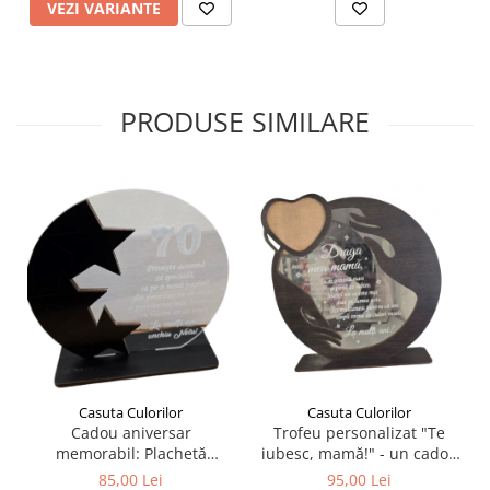
VEZI VARIANTE
PRODUSE SIMILARE
Casuta Culorilor
Casuta Culorilor
Trofeu personalizat "Te
Cadou aniversar
iubesc, mamă!" - un cadou
memorabil: Plachetă
unic și emoționant pentru
personalizată cu varsta
95,00 Lei
85,00 Lei