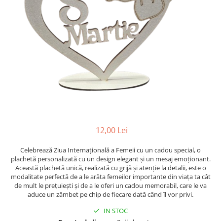
Suporti pictura
Caiete A4
Ceasuri
Caiete A5
Blocuri pictura
Harti si Globuri
Caiete Speciale
Panza pe sasiu
Lazi
Coperte Plastic
Auxiliare pictura
Litere si cifre
Spirala
Alte auxiliare
Capsatoare ,Decapsatoare,
Machete lemn
Auxiliare pictura in acrilic
Perforatoare
Auxiliare pictura in tempera. guase
Puzzle 3D
Carnetele
Auxiliare pictura in ulei
Rame si suporti foto
Creioane Colorate scoala
Grunduri
Mape si Tuburi port desen
Creioane cerate
12,00 Lei
Sevalete
Creioane colorate
Celebrează Ziua Internațională a Femeii cu un cadou special, o
Creioane colorate acuarelabile
Sevalete teren
plachetă personalizată cu un design elegant și un mesaj emoționant.
Foarfece/Cuttere si Produse de
Accesorii pictura
Această plachetă unică, realizată cu grijă și atenție la detalii, este o
taiere
modalitate perfectă de a le arăta femeilor importante din viața ta cât
Cutite pictura
de mult le prețuiești și de a le oferi un cadou memorabil, care le va
Folii protectie , mape, dosare
aduce un zâmbet pe chip de fiecare dată când îl vor privi.
Pahare pictura
Ghiozdane
Palete
IN STOC