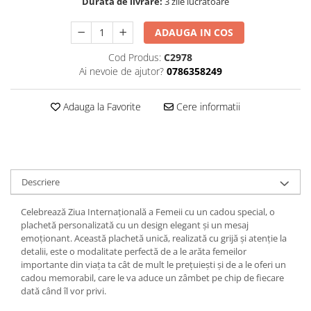
Durata de livrare:
3 zile lucratoare
Hartie
Carton Colorat
ADAUGA IN COS
Hartie Colorata
Cod Produs:
C2978
Hartie Copiator
Ai nevoie de ajutor?
0786358249
Hartie Creponata
Hartie Foto
Adauga la Favorite
Cere informatii
Hartie Glasata
Instrumente de scris
Accesorii scriere
Creioane automate , mine
Descriere
Creioane grafice
Cu stergere
Celebrează Ziua Internațională a Femeii cu un cadou special, o
plachetă personalizată cu un design elegant și un mesaj
Linere
emoționant. Această plachetă unică, realizată cu grijă și atenție la
Pixuri
detalii, este o modalitate perfectă de a le arăta femeilor
Rollere
importante din viața ta cât de mult le prețuiești și de a le oferi un
cadou memorabil, care le va aduce un zâmbet pe chip de fiecare
Stilouri
dată când îl vor privi.
Laminatoare si accesorii