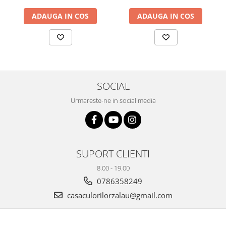
cea mai specială persoană
din viața ta! model rotund
ADAUGA IN COS
ADAUGA IN COS
SOCIAL
Urmareste-ne in social media
SUPORT CLIENTI
8.00 - 19.00
0786358249
casaculorilorzalau@gmail.com