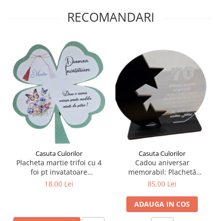
Plicuri
RECOMANDARI
Radiere scoala
Rezerve
Cerneala
Cerneala Calimara, Patroane
Markere
Termosensibile
Table magnetice si de pluta
Casuta Culorilor
Casuta Culorilor
Cadou aniversar
Placheta martie trifoi cu 4
memorabil: Plachetă
foi pt invatatoare
personalizată cu varsta
/invatator/educatoare
85,00 Lei
18,00 Lei
ADAUGA IN COS