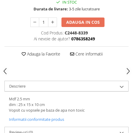
Hartie
IN STOC
Durata de livrare:
3-5 zile lucratoare
Carton Colorat
Hartie Colorata
ADAUGA IN COS
Hartie Copiator
Cod Produs:
C2448-8339
Hartie Creponata
Ai nevoie de ajutor?
0786358249
Hartie Foto
Hartie Glasata
Adauga la Favorite
Cere informatii
Instrumente de scris
Accesorii scriere
Creioane automate , mine
Creioane grafice
Descriere
Cu stergere
Linere
Mdf 2.5 mm
Pixuri
dim : 25 x 15 x 10 cm
Vopsit cu vopsele pe baza de apa non toxic
Rollere
Informatii conformitate produs
Stilouri
Laminatoare si accesorii
Review-uri
(0)