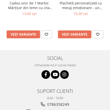
Plachetă personalizată cu
Cadou unic de 1 Martie:
Plicuri
mesaj emoționant - un
Mărțișor din lemn cu citat
Radiere scoala
cadou unic și memorabil
despre prietenie
15,00 Lei
13,00 Lei
pentru persoanele dragi!
Rezerve
Cerneala
Cerneala Calimara, Patroane
VEZI VARIANTE
VEZI VARIANTE
Markere
Termosensibile
Table magnetice si de pluta
SOCIAL
Urmareste-ne in social media
SUPORT CLIENTI
8.00 - 19.00
0786358249