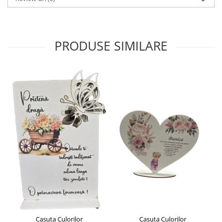
Liniare , truse geometrie
Lipici
Lipici Solid
PRODUSE SIMILARE
Lipici Lichid
Markere si Carioci
Carioci
Markere
Markere Acrilice
Markere creta lichida
Markere Evidentiatoare Highlighter
Markere Permanente
Markere Whiteboard
Penare
Pensule scolare
Picuri si corectoare
Plastelina
Casuta Culorilor
Casuta Culorilor