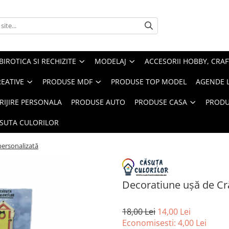
BIROTICA SI RECHIZITE
MODELAJ
ACCESORII HOBBY, CRAF
REATIVE
PRODUSE MDF
PRODUSE TOP MODEL
AGENDE 
RIJIRE PERSONALA
PRODUSE AUTO
PRODUSE CASA
PRODU
ASUTA CULORILOR
personalizată
Decoratiune uşă de Cr
18,00 Lei
14,00 Lei
Economisesti:
4,00
Lei