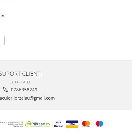
iun
SUPORT CLIENTI
8.00 - 19.00
0786358249
aculorilorzalau@gmail.com