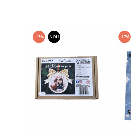
Plicuri
Radiere scoala
Rezerve
Cerneala
-13%
NOU
-17%
Cerneala Calimara, Patroane
Markere
Termosensibile
Table magnetice si de pluta