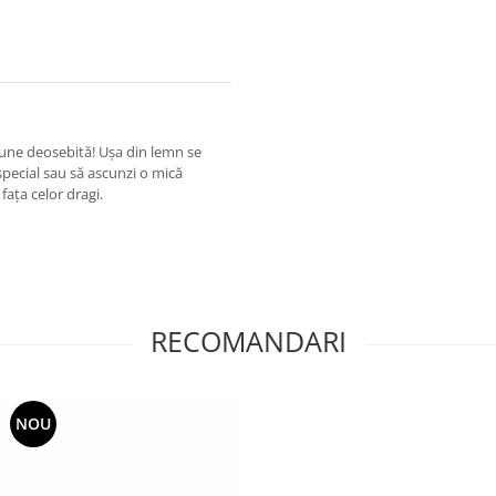
iune deosebită! Ușa din lemn se
special sau să ascunzi o mică
ața celor dragi.
RECOMANDARI
NOU