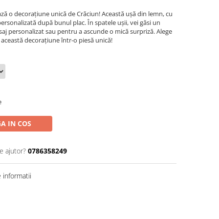
ează o decorațiune unică de Crăciun! Această ușă din lemn, cu
 personalizată după bunul plac. În spatele ușii, vei găsi un
saj personalizat sau pentru a ascunde o mică surpriză. Alege
ă această decorațiune într-o piesă unică!
e
A IN COS
e ajutor?
0786358249
informatii