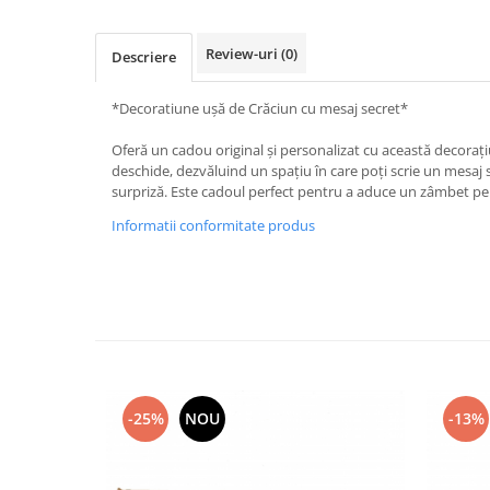
Hartie
Carton Colorat
Review-uri
(0)
Descriere
Hartie Colorata
Hartie Copiator
*Decoratiune uşă de Crăciun cu mesaj secret*
Hartie Creponata
Hartie Foto
Oferă un cadou original și personalizat cu această decoraț
deschide, dezvăluind un spațiu în care poți scrie un mesaj 
Hartie Glasata
surpriză. Este cadoul perfect pentru a aduce un zâmbet pe f
Instrumente de scris
Informatii conformitate produs
Accesorii scriere
Creioane automate , mine
Creioane grafice
Cu stergere
Linere
Pixuri
Rollere
-25%
NOU
-13%
Stilouri
Laminatoare si accesorii