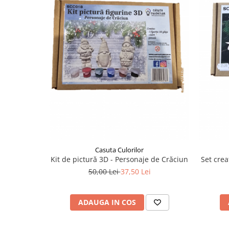
Liniare , truse geometrie
Lipici
Lipici Solid
Lipici Lichid
Markere si Carioci
Carioci
Markere
Markere Acrilice
Markere creta lichida
Markere Evidentiatoare Highlighter
Markere Permanente
Casuta Culorilor
Kit de pictură 3D - Personaje de Crăciun
Set crea
Markere Whiteboard
50,00 Lei
37,50 Lei
Penare
Pensule scolare
ADAUGA IN COS
Picuri si corectoare
Plastelina