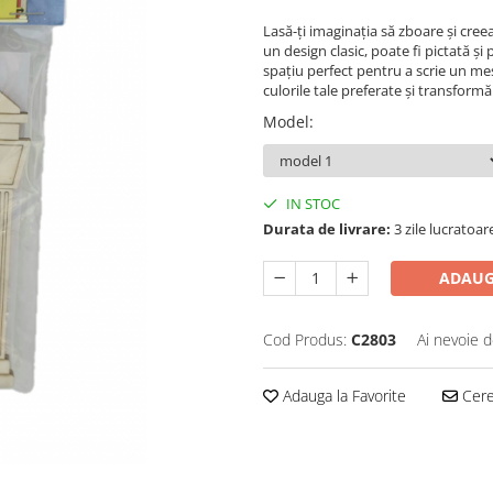
Lasă-ți imaginația să zboare și cre
un design clasic, poate fi pictată și
spațiu perfect pentru a scrie un me
culorile tale preferate și transform
Model
:
IN STOC
Durata de livrare:
3 zile lucratoar
ADAUG
Cod Produs:
C2803
Ai nevoie d
Adauga la Favorite
Cere 