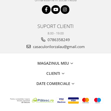
Plicuri
Radiere scoala
Rezerve
SUPORT CLIENTI
Cerneala
Cerneala Calimara, Patroane
8.00 - 19.00
0786358249
Markere
Termosensibile
casaculorilorzalau@gmail.com
Table magnetice si de pluta
MAGAZINUL MEU
CLIENTI
DATE COMERCIALE