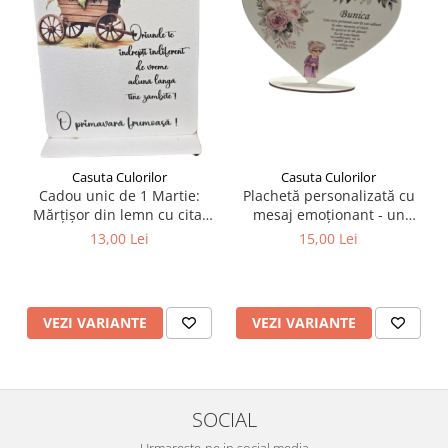
Liniare , truse geometrie
Lipici
Lipici Solid
Lipici Lichid
Markere si Carioci
Carioci
Casuta Culorilor
Casuta Culorilor
Markere
Plachetă personalizată cu
Cadou unic de 1 Martie:
Markere Acrilice
mesaj emoționant - un
Mărțișor din lemn cu citat
cadou unic și memorabil
despre prietenie
Markere creta lichida
15,00 Lei
13,00 Lei
pentru persoanele dragi!
Markere Evidentiatoare Highlighter
Markere Permanente
Markere Whiteboard
VEZI VARIANTE
VEZI VARIANTE
Penare
Pensule scolare
Picuri si corectoare
SOCIAL
Plastelina
Urmareste-ne in social media