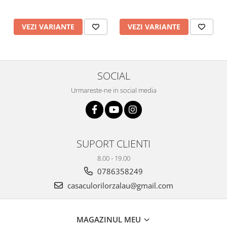
Plicuri
Radiere scoala
VEZI VARIANTE
VEZI VARIANTE
Rezerve
Cerneala
Cerneala Calimara, Patroane
SOCIAL
Markere
Urmareste-ne in social media
Termosensibile
Table magnetice si de pluta
SUPORT CLIENTI
8.00 - 19.00
0786358249
casaculorilorzalau@gmail.com
MAGAZINUL MEU