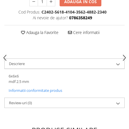
Hartie
ADAUGA IN COS
Carton Colorat
Cod Produs:
C2402-5618-4104-3562-4882-2340
Hartie Colorata
Ai nevoie de ajutor?
0786358249
Hartie Copiator
Hartie Creponata
Adauga la Favorite
Cere informatii
Hartie Foto
Hartie Glasata
Instrumente de scris
Accesorii scriere
Descriere
Creioane automate , mine
6x6x6
Creioane grafice
mdf 2.5 mm
Cu stergere
Informatii conformitate produs
Linere
Pixuri
Review-uri
(0)
Rollere
Stilouri
Laminatoare si accesorii