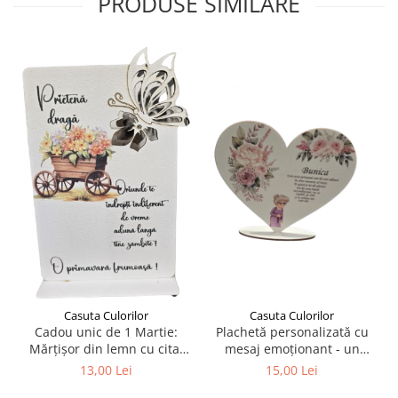
PRODUSE SIMILARE
Liniare , truse geometrie
Lipici
Lipici Solid
Lipici Lichid
Markere si Carioci
Carioci
Markere
Markere Acrilice
Markere creta lichida
Markere Evidentiatoare Highlighter
Markere Permanente
Markere Whiteboard
Penare
Casuta Culorilor
Casuta Culorilor
Pensule scolare
Plachetă personalizată cu
Cadou unic de 1 Martie:
mesaj emoționant - un
Mărțișor din lemn cu citat
Picuri si corectoare
cadou unic și memorabil
despre prietenie
15,00 Lei
13,00 Lei
pentru persoanele dragi!
Plastelina