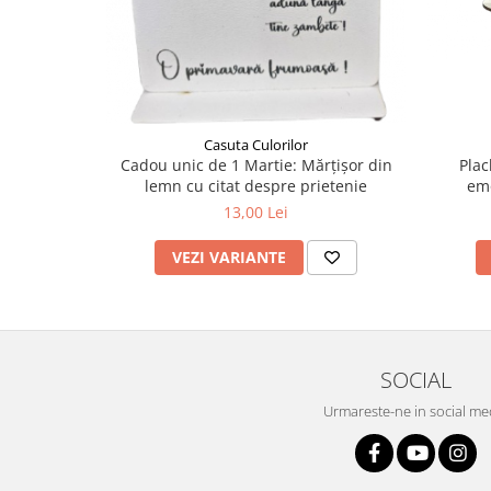
Liniare , truse geometrie
Lipici
Lipici Solid
Lipici Lichid
Markere si Carioci
Casuta Culorilor
Plac
Cadou unic de 1 Martie: Mărțișor din
Carioci
emo
lemn cu citat despre prietenie
Markere
memora
13,00 Lei
Markere Acrilice
VEZI VARIANTE
Markere creta lichida
Markere Evidentiatoare Highlighter
Markere Permanente
Markere Whiteboard
Penare
SOCIAL
Pensule scolare
Urmareste-ne in social me
Picuri si corectoare
Plastelina