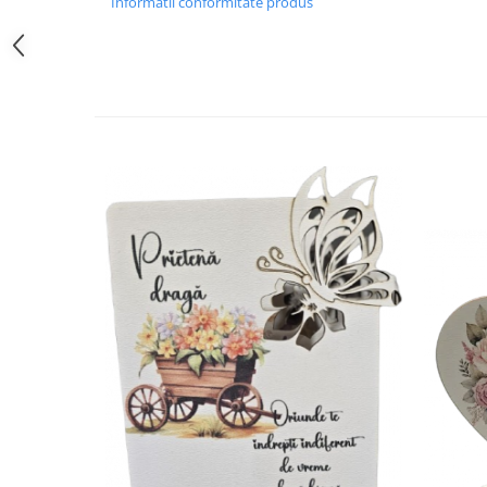
Informatii conformitate produs
Hartie
Carton Colorat
Hartie Colorata
Hartie Copiator
Hartie Creponata
Hartie Foto
Hartie Glasata
Instrumente de scris
Accesorii scriere
Creioane automate , mine
Creioane grafice
Cu stergere
Linere
Pixuri
Rollere
Stilouri
Laminatoare si accesorii