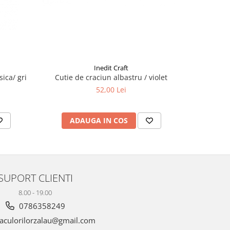
Inedit Craft
ica/ gri
Cutie de craciun albastru / violet
Baza 
52,00 Lei
ADAUGA IN COS
AD
SUPORT CLIENTI
8.00 - 19.00
0786358249
aculorilorzalau@gmail.com