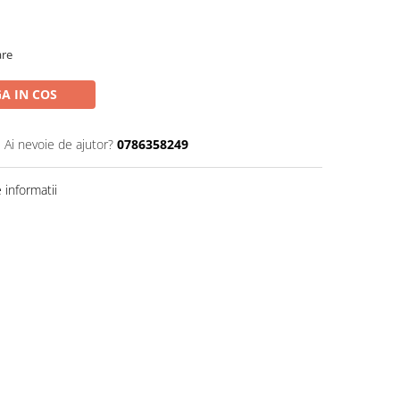
are
A IN COS
Ai nevoie de ajutor?
0786358249
informatii
Distribuie
pe
Facebook