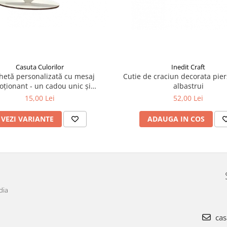
Casuta Culorilor
Inedit Craft
hetă personalizată cu mesaj
Cutie de craciun decorata piers
ționant - un cadou unic și
albastrui
bil pentru persoanele dragi!
15,00 Lei
52,00 Lei
VEZI VARIANTE
ADAUGA IN COS
dia
cas