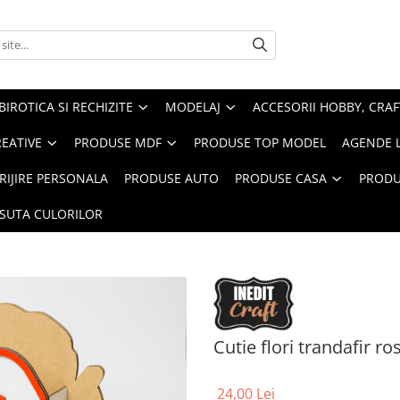
BIROTICA SI RECHIZITE
MODELAJ
ACCESORII HOBBY, CRAF
REATIVE
PRODUSE MDF
PRODUSE TOP MODEL
AGENDE 
RIJIRE PERSONALA
PRODUSE AUTO
PRODUSE CASA
PRODU
ASUTA CULORILOR
Cutie flori trandafir ro
24,00 Lei